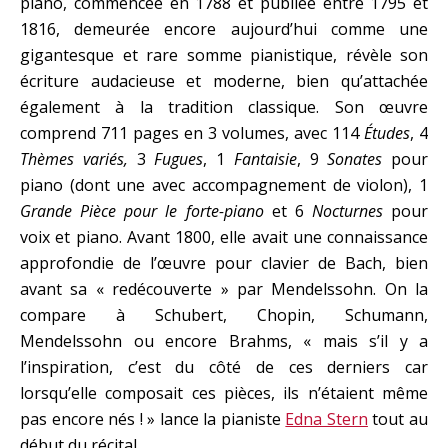
piano, commencée en 1788 et publiée entre 1795 et
1816, demeurée encore aujourd’hui comme une
gigantesque et rare somme pianistique, révèle son
écriture audacieuse et moderne, bien qu’attachée
également à la tradition classique. Son œuvre
comprend 711 pages en 3 volumes, avec 114
Études
, 4
Thèmes variés,
3
Fugues
, 1
Fantaisie
, 9
Sonates
pour
piano (dont une avec accompagnement de violon), 1
Grande Pièce pour le forte-piano
et 6
Nocturnes
pour
voix et piano. Avant 1800, elle avait une connaissance
approfondie de l’œuvre pour clavier de Bach, bien
avant sa « redécouverte » par Mendelssohn. On la
compare à Schubert, Chopin, Schumann,
Mendelssohn ou encore Brahms, « mais s’il y a
l’inspiration, c’est du côté de ces derniers car
lorsqu’elle composait ces pièces, ils n’étaient même
pas encore nés ! » lance la pianiste
Edna Stern
tout au
début du récital.