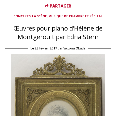
PARTAGER
PARTAGER
,
,
CONCERTS
LA SCÈNE
MUSIQUE DE CHAMBRE ET RÉCITAL
Œuvres pour piano d’Hélène de
Montgeroult par Edna Stern
Le
28 février 2017
par
Victoria Okada