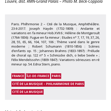
Louvre, dist. RMN-Grand Palais – Photo M. Beck-Coppola
Paris. Philhrmonie 2 – Cité de la Musique, Amphithéâtre.
23-II-2017. Joseph Haydn (1732-1809) : Andante et
variations en fa mineur Hob.XVII:6 ; Hélène de Montgeroult
(1764-1836) : Fugue en fa mineur ; Etudes n° 7, 17, 19, 37, 26,
28, 55, 65, 66, 104, 107, 106 ; Thème varié dans le genre
moderne ; Robert Schumann (1810-1856) : Scènes
d’enfants op. 15 ; Johannes Brahms (1833-1897) : Prélude
de choral op. 122 n° 5 « Schmücke dich, o liebe Seele » ;
Félix Mendelssohn (1809-1847) : Variations sérieuses en ré
mineur op. 54. Edna Stern, piano.
FRANCE
ÎLE-DE-FRANCE
PARIS
CITÉ DE LA MUSIQUE – PHILHARMONIE DE PARIS
CITÉ DE LA MUSIQUE