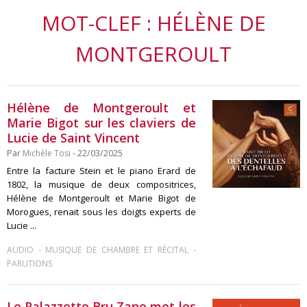
MOT-CLEF : HÉLÈNE DE
MONTGEROULT
Hélène de Montgeroult et
Marie Bigot sur les claviers de
Lucie de Saint Vincent
Par
Michèle Tosi
- 22/03/2025
Entre la facture Stein et le piano Erard de
1802, la musique de deux compositrices,
Hélène de Montgeroult et Marie Bigot de
Morogues, renait sous les doigts experts de
Lucie ...
-
-
AUDIO
MUSIQUE DE CHAMBRE ET RÉCITAL
PARUTIONS
Le Palazzetto Bru Zane met les