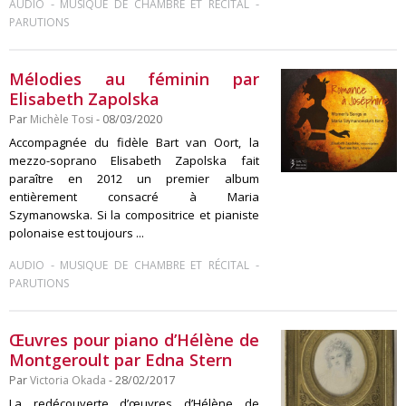
-
-
AUDIO
MUSIQUE DE CHAMBRE ET RÉCITAL
PARUTIONS
Mélodies au féminin par
Elisabeth Zapolska
Par
Michèle Tosi
- 08/03/2020
Accompagnée du fidèle Bart van Oort, la
mezzo-soprano Elisabeth Zapolska fait
paraître en 2012 un premier album
entièrement consacré à Maria
Szymanowska. Si la compositrice et pianiste
polonaise est toujours ...
-
-
AUDIO
MUSIQUE DE CHAMBRE ET RÉCITAL
PARUTIONS
Œuvres pour piano d’Hélène de
Montgeroult par Edna Stern
Par
Victoria Okada
- 28/02/2017
La redécouverte d’œuvres d’Hélène de