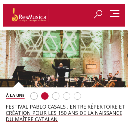
SAINT FRANÇOIS D’ASSISE À SALZBOURG, UNE
FESTIVAL PABLO CASALS : ENTRE RÉPERTOIRE ET
A BAYREUTH, LE 150E ANNIVERSAIRE DU RING
BETSY JOLAS FÊTE SON CENTIÈME
GEORGE BENJAMIN : « MES PARENTS AVAIENT
SOIRÉE IMMENSE PORTÉE PAR ROMEO
CRÉATION POUR LES 150 ANS DE LA NAISSANCE
WAGNÉRIEN GÉNÉRÉ PAR L’IA
ANNIVERSAIRE
CETTE EXIGENCE DE L’OBJET CISELÉ »
CASTELLUCCI ET MAXIME PASCAL
DU MAÎTRE CATALAN