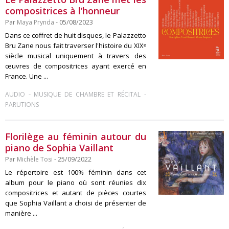
compositrices à l’honneur
Par
Maya Prynda
- 05/08/2023
Dans ce coffret de huit disques, le Palazzetto
Bru Zane nous fait traverser l'histoire du XIXᵉ
siècle musical uniquement à travers des
œuvres de compositrices ayant exercé en
France. Une ...
-
-
AUDIO
MUSIQUE DE CHAMBRE ET RÉCITAL
PARUTIONS
Florilège au féminin autour du
piano de Sophia Vaillant
Par
Michèle Tosi
- 25/09/2022
Le répertoire est 100% féminin dans cet
album pour le piano où sont réunies dix
compositrices et autant de pièces courtes
que Sophia Vaillant a choisi de présenter de
manière ...