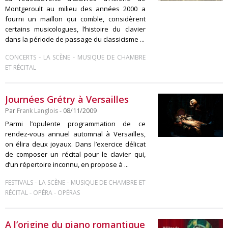
Montgeroult au milieu des années 2000 a
fourni un maillon qui comble, considèrent
certains musicologues, l’histoire du clavier
dans la période de passage du classicisme ...
-
-
CONCERTS
LA SCÈNE
MUSIQUE DE CHAMBRE
ET RÉCITAL
Journées Grétry à Versailles
Par
Frank Langlois
- 08/11/2009
Parmi l’opulente programmation de ce
rendez-vous annuel automnal à Versailles,
on élira deux joyaux. Dans l’exercice délicat
de composer un récital pour le clavier qui,
d’un répertoire inconnu, en propose à ...
-
-
FESTIVALS
LA SCÈNE
MUSIQUE DE CHAMBRE ET
-
-
RÉCITAL
OPÉRA
OPÉRAS
A l’origine du piano romantique