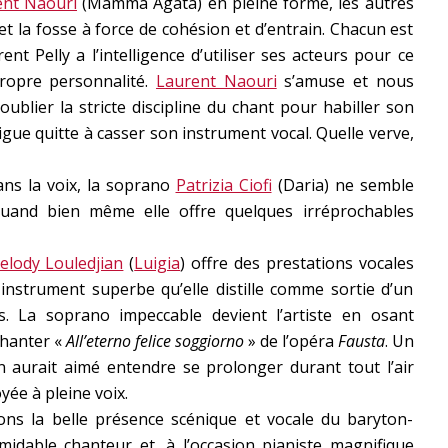
ent Naouri
(Mamma Agata) en pleine forme, les autres
et la fosse à force de cohésion et d’entrain. Chacun est
nt Pelly a l’intelligence d’utiliser ses acteurs pour ce
 propre personnalité.
Laurent Naouri
s’amuse et nous
 oublier la stricte discipline du chant pour habiller son
gue quitte à casser son instrument vocal. Quelle verve,
ans la voix, la soprano
Patrizia Ciofi
(Daria) ne semble
 quand bien même elle offre quelques irréprochables
elody Louledjian
(
Luigia
) offre des prestations vocales
 instrument superbe qu’elle distille comme sortie d’un
as. La soprano impeccable devient l’artiste en osant
chanter «
All’eterno felice soggiorno
» de l’opéra
Fausta
. Un
 aurait aimé entendre se prolonger durant tout l’air
yée à pleine voix.
ons la belle présence scénique et vocale du baryton-
midable chanteur et, à l’occasion pianiste magnifique