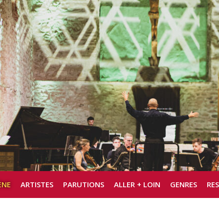
ÈNE
ARTISTES
PARUTIONS
ALLER + LOIN
GENRES
RE