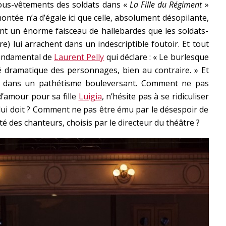
ous-vêtements des soldats dans «
La Fille du Régiment
»
ntée n’a d’égale ici que celle, absolument désopilante,
t un énorme faisceau de hallebardes que les soldats-
re) lui arrachent dans un indescriptible foutoir. Et tout
 fondamental de
Laurent Pelly
qui déclare : « Le burlesque
té dramatique des personnages, bien au contraire. » Et
ges dans un pathétisme bouleversant. Comment ne pas
’amour pour sa fille
Luigia
, n’hésite pas à se ridiculiser
on lui doit ? Comment ne pas être ému par le désespoir de
té des chanteurs, choisis par le directeur du théâtre ?