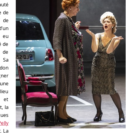
auté
e de
de
d’un
 eu
é de
 de
. Sa
 don
gner
’une
lieu
 et
, la
ques
elly
. La