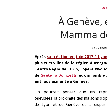
LA 
À Genève,
Mamma de
Le
26 déce
Après
sa création en juin 2017 à Lyo
plusieurs villes de la région Auverg
Teatro Regio de Turin, l’opéra
Viva l
de
Gaetano Donizetti
, aux innombrab
enthousiasmante à Genève.
On pourrait penser que les repri
télévisées, la proximité des maisons d’o
de Lyon et de Genève et la dispari