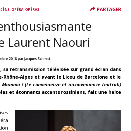
PARTAGER
PARTAGER
,
,
SCÈNE
OPÉRA
OPÉRAS
 enthousiasmante
 Laurent Naouri
mbre 2018
par
Jacques Schmitt
n
, sa retransmission télévisée sur grand écran dans
ne-Rhône-Alpes et avant le Liceu de Barcelone et le
a Mamma ! (Le convenienze et inconvenienze teatrali)
les et étonnants accents rossiniens, fait une halte
ses
péra
tion