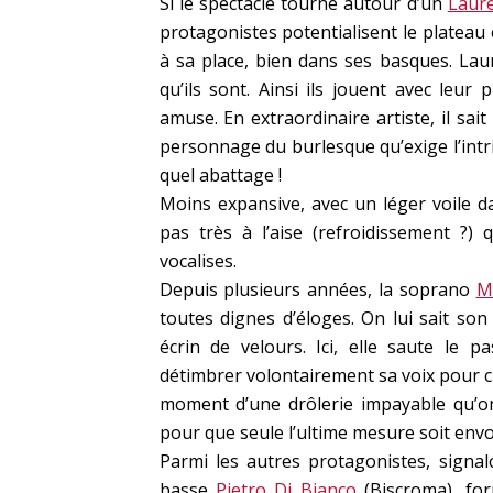
Si le spectacle tourne autour d’un
Laur
protagonistes potentialisent le plateau 
à sa place, bien dans ses basques. Laure
qu’ils sont. Ainsi ils jouent avec leur
amuse. En extraordinaire artiste, il sait
personnage du burlesque qu’exige l’intri
quel abattage !
Moins expansive, avec un léger voile d
pas très à l’aise (refroidissement ?)
vocalises.
Depuis plusieurs années, la soprano
M
toutes dignes d’éloges. On lui sait son
écrin de velours. Ici, elle saute le p
détimbrer volontairement sa voix pour 
moment d’une drôlerie impayable qu’on
pour que seule l’ultime mesure soit envo
Parmi les autres protagonistes, signal
basse
Pietro Di Bianco
(Biscroma), for