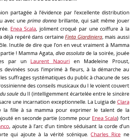
ion partagée à l’évidence par l’excellente distribution
eu avec une
prima donna
brillante, qui sait même jouer
irée.
Enea Scala
, joliment croqué par une coiffure à la
 a déjà repéré dans certaine
Finta Giardiniera
, mais aussi
ôle. Inutile de dire que l’on en veut vraiment à Mamma
re partie ! Mamma Agata,
diva assoluta
de la soirée, jouée
gles par un
Laurent Naouri
en Madeleine Proust,
devinées sous l’imprimé à fleurs, à la démarche au
 les suffrages systématiques du public à chacune de ses
n rossinienne des conseils musicaux du I le voient couvert
du saule
du II (intelligemment écartelée entre le sincère
nsacre une incarnation exceptionnelle. La Luigia de
Clara
 la fille à sa mamma pour exprimer le talent de la
 ajouté en seconde partie (comme pour
Enea Scala
) fort
anco
, ajoute à l’arc d’un timbre séduisant la corde d’un
te qui ajoute à la vérité scénique.
Charles Rice
ne