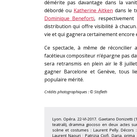
démérite pas davantage dans la vanit
débordé ou
Katherine Aitken
dans le tr
Dominique Beneforti
, respectivement
distribution qui offre visibilité à chacu
vie et qui gagnera certainement encore
Ce spectacle, à même de réconcilier a
facétieux compositeur n’épargne pas dava
sera retransmis en plein air le 8 juill
gagner Barcelone et Genève, tous li
populaire mérité.
Crédits photographiques : © Stofleth
Lyon. Opéra. 22-VI-2017. Gaetano Donizetti 
teatrali), dramma giocoso en deux actes su
scène et costumes : Laurent Pelly. Décors
Laurent Naouri ; Patrizia Ciofi, Daria, prima