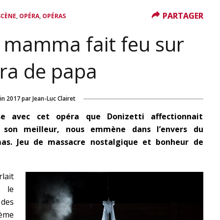
PARTAGER
PARTAGER
,
,
SCÈNE
OPÉRA
OPÉRAS
a mamma fait feu sur
éra de papa
uin 2017
par
Jean-Luc Clairet
se avec cet opéra que Donizetti affectionnait
 son meilleur, nous emmène dans l’envers du
as. Jeu de massacre nostalgique et bonheur de
rlait
 le
 des
ième