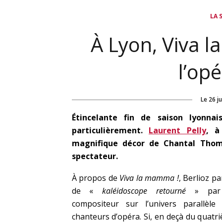
LA 
À Lyon, Viva l
l’op
Le
26 j
Étincelante fin de saison lyonnai
particulièrement.
Laurent Pelly
, à
magnifique décor de Chantal Thom
spectateur.
À propos de
Viva la mamma !
, Berlioz pa
de «
kaléidoscope retourné
» par
compositeur sur l’univers parallèle
chanteurs d’opéra. Si, en deçà du quatr