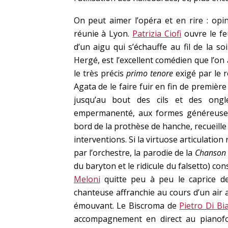
On peut aimer l’opéra et en rire : opin
réunie à Lyon.
Patrizia Ciofi
ouvre le f
d’un aigu qui s’échauffe au fil de la so
Hergé, est l’excellent comédien que l’on
le très précis
primo tenore
exigé par le r
Agata de le faire fuir en fin de premiè
jusqu’au bout des cils et des on
empermanenté, aux formes généreuses 
bord de la prothèse de hanche, recueille
interventions. Si la virtuose articulatio
par l’orchestre, la parodie de la
Chanson 
du baryton et le ridicule du falsetto) co
Meloni
quitte peu à peu le caprice de
chanteuse affranchie au cours d’un air
émouvant. Le Biscroma de
Pietro Di Bi
accompagnement en direct au pianofor