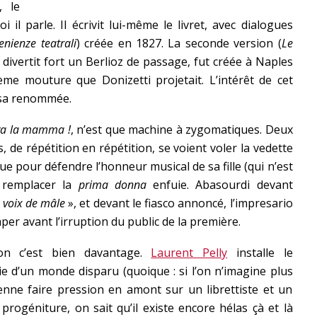
, le
il parle. Il écrivit lui-même le livret, avec dialogues
enienze teatrali
) créée en 1827. La seconde version (
Le
i divertit fort un Berlioz de passage, fut créée à Naples
me mouture que Donizetti projetait. L’intérêt de cet
 sa renommée.
va la mamma !
, n’est que machine à zygomatiques. Deux
, de répétition en répétition, se voient voler la vedette
ue pour défendre l’honneur musical de sa fille (qui n’est
 remplacer la
prima donna
enfuie. Abasourdi devant
 voix de mâle
», et devant le fiasco annoncé, l’impresario
er avant l’irruption du public de la première.
on c’est bien davantage.
Laurent Pelly
installe le
ie d’un monde disparu (quoique : si l’on n’imagine plus
ienne faire pression en amont sur un librettiste et un
progéniture, on sait qu’il existe encore hélas çà et là