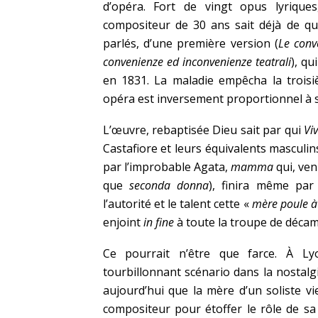
d’opéra. Fort de vingt opus lyriques
compositeur de 30 ans sait déjà de quoi 
parlés, d’une première version (
Le conv
convenienze ed inconvenienze teatrali
), qu
en 1831. La maladie empêcha la troisiè
opéra est inversement proportionnel à
L’œuvre, rebaptisée Dieu sait par qui
Vi
Castafiore et leurs équivalents masculins
par l’improbable Agata,
mamma
qui, ven
que
seconda donna
), finira même par
l’autorité et le talent cette «
mère poule à
enjoint
in fine
à toute la troupe de décamp
Ce pourrait n’être que farce. À Ly
tourbillonnant scénario dans la nostalg
aujourd’hui que la mère d’un soliste v
compositeur pour étoffer le rôle de sa 