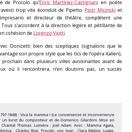
é de Procolo qu’
Enric Martínez-Castignani
en poète
avesti trop vite éconduit de Pipetto.
Piotr Micinski
et
 impresario et directeur de théâtre, complètent une
n. Tous s’accordent à la direction légère et pétillante de
 en cohésion de
Lorenzo Viotti
.
vec Donizetti bien des sceptiques (signalons que le
ntage son propre style que les tics de l’opéra italien),
et prochain dans plusieurs villes avoisinantes avant de
eux où il rencontrera, n’en doutons pas, un succès
(1797-1848) : Viva la mamma ! (Le convenienze et inconvenienze
r un livret du compositeur et de Domenico Gilardoni. Mise en
 : Chantal Thomas. Lumière : Joël Adam. Avec : Mamma Agata,
 donna ; Charles Rice, Procolo, son mari ; Clara Meloni, Luigia,