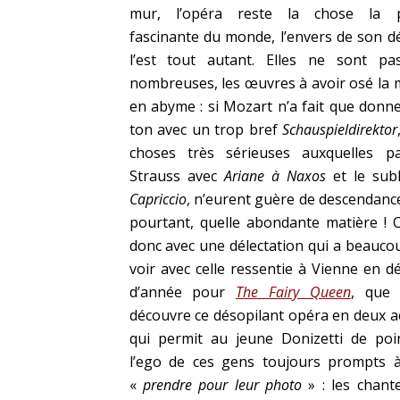
mur, l’opéra reste la chose la p
fascinante du monde, l’envers de son d
l’est tout autant. Elles ne sont pa
nombreuses, les œuvres à avoir osé la 
en abyme : si Mozart n’a fait que donne
ton avec un trop bref
Schauspieldirektor
choses très sérieuses auxquelles p
Strauss avec
Ariane à Naxos
et le sub
Capriccio
, n’eurent guère de descendance
pourtant, quelle abondante matière ! C
donc avec une délectation qui a beauco
voir avec celle ressentie à Vienne en d
d’année pour
The Fairy Queen
, que 
découvre ce désopilant opéra en deux a
qui permit au jeune Donizetti de poi
l’ego de ces gens toujours prompts 
«
prendre pour leur photo
» : les chant