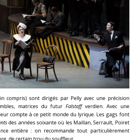
n compris) sont dirigés par Pelly avec une précision
mbles, matrices du futur
Falstaff
verdien. Avec une
 leur compte à ce petit monde du lyrique. Les gags font
ants
des années soixante où les Maillan, Serrault, Poiret
ance entière : on recommande tout particulièrement
core, de certain trou du souffleur…