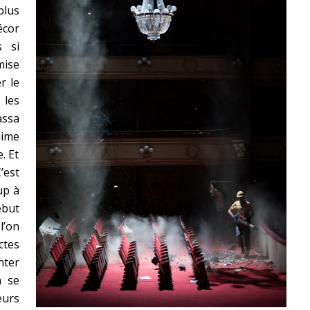
lus
écor
s si
mise
r le
, les
assa
lime
. Et
’est
up à
ébut
l’on
ctes
nter
à se
eurs