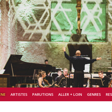
ÈNE
ARTISTES
PARUTIONS
ALLER + LOIN
GENRES
RE