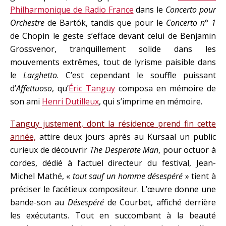
Philharmonique de Radio France
dans le
Concerto pour
Orchestre
de Bartók, tandis que pour le
Concerto n° 1
de Chopin le geste s’efface devant celui de Benjamin
Grossvenor, tranquillement solide dans les
mouvements extrêmes, tout de lyrisme paisible dans
le
Larghetto
. C’est cependant le souffle puissant
d’
Affettuoso
, qu’
Éric Tanguy
composa en mémoire de
son ami
Henri Dutilleux
, qui s’imprime en mémoire.
Tanguy justement, dont la résidence prend fin cette
année,
attire deux jours après au Kursaal un public
curieux de découvrir
The Desperate Man
, pour octuor à
cordes, dédié à l’actuel directeur du festival, Jean-
Michel Mathé, «
tout sauf un homme désespéré
» tient à
préciser le facétieux compositeur. L’œuvre donne une
bande-son au
Désespéré
de Courbet, affiché derrière
les exécutants. Tout en succombant à la beauté