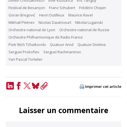
Dimitri Chostakovitch
Emir Kusturica
Éric Tanguy
Festival de Besançon
Franz Schubert
Frédéric Chopin
Goran Bregović
Henri Dutilleux
Maurice Ravel
Mikhaïl Pletnev
Nicolas Dautricourt
Nikolaï Luganski
Orchestre national de Lyon
Orchestre national de Russie
Orchestre Philharmonique de Radio France
Piotr Ilitch Tchaïkovski
Quatuor Arod
Quatuor Diotima
Sergueï Prokofiev
Sergueï Rachmaninov
Yan Pascal Tortelier
Imprimer cet article
LinkedIn
Facebook
Twitter
Bluesky
Copy
Link
Laisser un commentaire