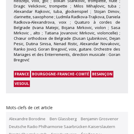
Redzepi, voix, goc ; Bokan Stankovic, trompette, flûte ;
Dragic Velickovic, trompette ; Milos Mihajlovic, tuba ;
Alexandar Rajkovic, tuba, glockenspiel ; Stojan Dimov,
clarinette, saxophone ; Ludmila Radkova-Trajkova, Daniela
Radkova-Alexandrova, voix ; Quaturo à cordes de
Belgrade (Ivana Matejic, Bojana Mirkovic, violon ; Sasa
Mirkovic , alto ; Tatiana Jovanovic Mirkovic, violoncelle) ;
Chœur orthodoxe de Belgrade (Dusan Ljubinkovic, Dejan
Pesic, Dutina Sinisa, Nenad Ristic, Alexandar Novakovic,
Ranko Jovic). Goran Bregović, voix, guitare. Orchestre des
Mariages et des Enterrements, direction musicale : Goran
Bregović
FRANCE
BOURGOGNE-FRANCHE-COMTÉ
BESANÇON
VESOUL
Mots-clefs de cet article
Alexandre Borodine
Ben Glassberg
Benjamin Grosvenor
Deutsche Radio Philharmonie Saarbrücken Kaiserslautern