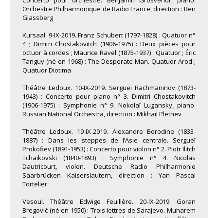
Concerto pour orchestre. Benjamin Grosvenor, piano.
Orchestre Philharmonique de Radio France, direction : Ben
Glassberg
Kursaal. 9-IX-2019. Franz Schubert (1797-1828) : Quatuor n°
4 ; Dimitri Chostakovitch (1906-1975) : Deux pièces pour
octuor à cordes ; Maurice Ravel (1875-1937) : Quatuor ; Éric
Tanguy (né en 1968) : The Desperate Man. Quatuor Arod ;
Quatuor Diotima
Théâtre Ledoux. 10-IX-2019. Sergueï Rachmaninov (1873-
1943) : Concerto pour piano n° 3. Dimitri Chostakovitch
(1906-1975) : Symphonie n° 9. Nokolaï Lugansky, piano.
Russian National Orchestra, direction : Mikhaïl Pletnev
Théâtre Ledoux. 19-IX-2019. Alexandre Borodine (1833-
1887) : Dans les steppes de l’Asie centrale. Sergueï
Prokofiev (1891-1953) : Concerto pour violon n° 2. Piotr Ilitch
Tchaïkovski (1840-1893) : Symphonie n° 4. Nicolas
Dautricourt, violon. Deutsche Radio Philharmonie
Saarbrücken Kaiserslautern, direction : Yan Pascal
Tortelier
Vesoul. Théâtre Edwige Feuillère. 20-IX-2019. Goran
Bregović (né en 1950) : Trois lettres de Sarajevo. Muharem