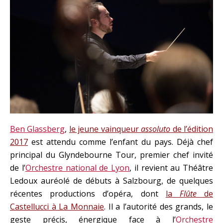
Ben Glassberg
,
le jeune vainqueur
assoluto
de l’édition
2017
est attendu comme l’enfant du pays. Déjà chef
principal du Glyndebourne Tour, premier chef invité
de l’
Orchestre national de Lyon
, il revient au Théâtre
Ledoux auréolé de débuts à Salzbourg, de quelques
récentes productions d’opéra, dont
la
Flûte
de
Castellucci à La Monnaie
. Il a l’autorité des grands, le
geste précis, énergique face à l’
Orchestre