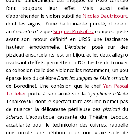
souffle panoramique des steppes de l’Asie centrale
font toujours leur effet. Mais aussi celle
d’appréhender le violon subtil de
Nicolas Dautricourt
,
dont les aigus, d’une hallucinante pureté, donnent
au
Concerto n° 2
que
Sergueï Prokofiev
composa juste
avant son retour définitif en URSS une fascinante
hauteur émotionnelle. L’
Andante
, posé sur des
pizzicati ensorcelants, est un bijou, et les deux allegro
rivalisant d’effets permettent à l’Orchestre de trouver
sa cohésion (celle des violoncelles notamment, un peu
éparse lors du célèbre
Dans les steppes de l’Asie centrale
de Borodine). Une cohésion que le chef
Yan Pascal
Tortelier
porte à son acmé sur la
Symphonie n°4
de
Tchaïkovski, dont le spectaculaire assumé n’omet pas
de nuancer la délicatesse périlleuse des
pizzicati
du
Scherzo
. L’acoustique cassante du Théâtre Ledoux,
accablante pour le technicolor des cuivres, rappelle
que circule une pétition pour une vraie salle de