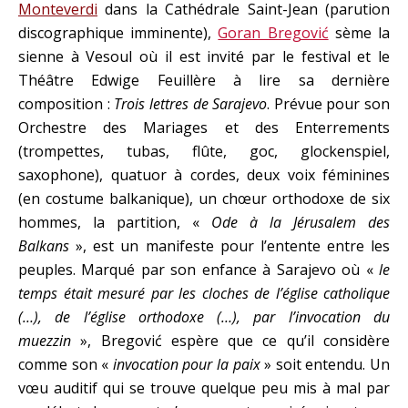
Monteverdi
dans la Cathédrale Saint-Jean (parution
discographique imminente),
Goran Bregović
sème la
sienne à Vesoul où il est invité par le festival et le
Théâtre Edwige Feuillère à lire sa dernière
composition :
Trois lettres de Sarajevo
. Prévue pour son
Orchestre des Mariages et des Enterrements
(trompettes, tubas, flûte, goc, glockenspiel,
saxophone), quatuor à cordes, deux voix féminines
(en costume balkanique), un chœur orthodoxe de six
hommes, la partition, «
Ode à la Jérusalem des
Balkans
», est un manifeste pour l’entente entre les
peuples. Marqué par son enfance à Sarajevo où «
le
temps était mesuré par les cloches de l’église catholique
(…), de l’église orthodoxe (…), par l’invocation du
muezzin
», Bregović espère que ce qu’il considère
comme son «
invocation pour la paix
» soit entendu. Un
vœu auditif qui se trouve quelque peu mis à mal par