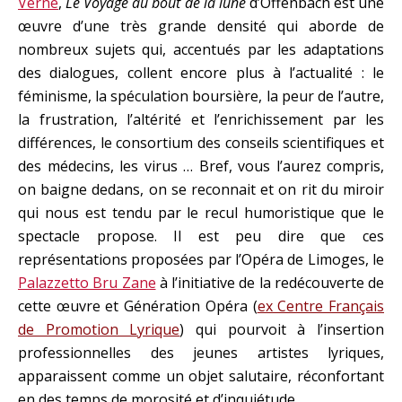
Verne
,
Le Voyage au bout de la lune
d’Offenbach est une
œuvre d’une très grande densité qui aborde de
nombreux sujets qui, accentués par les adaptations
des dialogues, collent encore plus à l’actualité : le
féminisme, la spéculation boursière, la peur de l’autre,
la frustration, l’altérité et l’enrichissement par les
différences, le consortium des conseils scientifiques et
des médecins, les virus … Bref, vous l’aurez compris,
on baigne dedans, on se reconnait et on rit du miroir
qui nous est tendu par le recul humoristique que le
spectacle propose. Il est peu dire que ces
représentations proposées par l’Opéra de Limoges, le
Palazzetto Bru Zane
à l’initiative de la redécouverte de
cette œuvre et Génération Opéra (
ex Centre Français
de Promotion Lyrique
) qui pourvoit à l’insertion
professionnelles des jeunes artistes lyriques,
apparaissent comme un objet salutaire, réconfortant
en des temps de morosité et d’inquiétude.