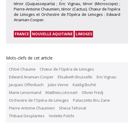
ténor (Quipasseparla) ; Eric Vignau, ténor (Microscope) ;
Pierre-Antoine Chaumien, ténor (Cactus). Chœur de l’opéra
de Limoges et Orchestre de l’Opéra de Limoges : Edward
Ananian-Cooper.
FRANCE
NOUVELLE AQUITAINE
LIMOGES
Mots-clefs de cet article
Chloé Chaume
Chœur de l'Opéra de Limoges
Edward Ananian-Cooper
Elisabeth Brusselle
Eric Vignau
Jacques Offenbach
Jules Verne
Kaëlig Boché
Marie Lenormand
Matthieu Lécroart
Olivier Fredj
Orchestre de l'Opéra de Limoges
Palazzetto Bru Zane
Pierre-Antoine Chaumien
Sheva Tehoval
Thibaut Desplantes
Violette Polchi