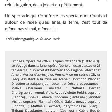
celui du galop, de la joie et du pétillement.
Un spectacle qui réconforte les spectateurs réunis ici
autour de l’idée qu’au final, la terre, c’est tout de
même pas si mal, même si …
Crédit photographiqu
e : © Steve Barek
Limoges. Opéra. 9-III-2022. Jacques Offenbach (1813-1901) :
Le Voyage dans la lune, opéra féérie en quatre actes et 23
tableaux sur un livret d’Albert Van Loo, Eugène Leterrier et
Arnold Mortier d’après Jules Verne. Mise en scène : Olivier
Fredj. Assistant à la mise en scène : Florimond Plantier.
Direction artistique : Jean Lecointre. Décors et costumes :
Malika Chauveau. Lumières : Nathalie Perrier.
Chorégraphie : Anouk Viale. Avec : Violette Polchi, soprano
(Caprice) ; Sheva Tehoval, soprano (Fantasia) ; Jennifer
Michel, soprano (Flamma) ; Cécile Galois, mezzo-soprano
(Popotte) ; Matthieu Lécroart, baryton-basse (Vlan) ;
Thibaut Desplantes, baryton (Cosmos) ; Kaëlig Boché,