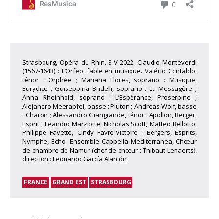
Strasbourg, Opéra du Rhin. 3-V-2022. Claudio Monteverdi
(1567-1643) : L’Orfeo, fable en musique. Valério Contaldo,
ténor : Orphée ; Mariana Flores, soprano : Musique,
Eurydice ; Guiseppina Bridelli, soprano : La Messagère ;
Anna Rheinhold, soprano : L’Espérance, Proserpine ;
Alejandro Meerapfel, basse : Pluton ; Andreas Wolf, basse
: Charon ; Alessandro Giangrande, ténor : Apollon, Berger,
Esprit ; Leandro Marziotte, Nicholas Scott, Matteo Bellotto,
Philippe Favette, Cindy Favre-Victoire : Bergers, Esprits,
Nymphe, Echo. Ensemble Cappella Mediterranea, Chœur
de chambre de Namur (chef de chœur : Thibaut Lenaerts),
direction : Leonardo García Alarcón
FRANCE
GRAND EST
STRASBOURG