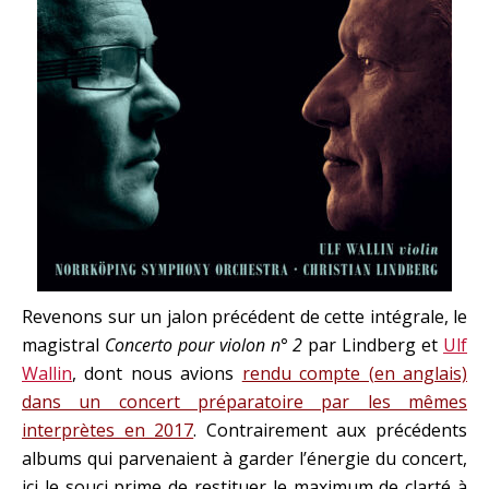
Revenons sur un jalon précédent de cette intégrale, le
magistral
Concerto pour violon n° 2
par Lindberg et
Ulf
Wallin
, dont nous avions
rendu compte (en anglais)
dans un concert préparatoire par les mêmes
interprètes en 2017
. Contrairement aux précédents
albums qui parvenaient à garder l’énergie du concert,
ici le souci prime de restituer le maximum de clarté à