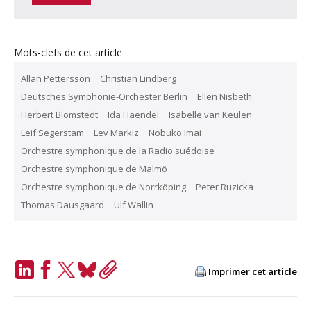
Mots-clefs de cet article
Allan Pettersson
Christian Lindberg
Deutsches Symphonie-Orchester Berlin
Ellen Nisbeth
Herbert Blomstedt
Ida Haendel
Isabelle van Keulen
Leif Segerstam
Lev Markiz
Nobuko Imai
Orchestre symphonique de la Radio suédoise
Orchestre symphonique de Malmö
Orchestre symphonique de Norrköping
Peter Ruzicka
Thomas Dausgaard
Ulf Wallin
Imprimer cet article
LinkedIn
Facebook
Twitter
Bluesky
Copy
Link