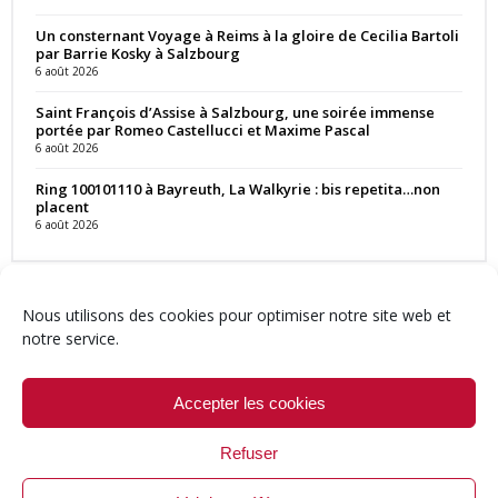
Un consternant Voyage à Reims à la gloire de Cecilia Bartoli
par Barrie Kosky à Salzbourg
6 août 2026
Saint François d’Assise à Salzbourg, une soirée immense
portée par Romeo Castellucci et Maxime Pascal
6 août 2026
Ring 100101110 à Bayreuth, La Walkyrie : bis repetita…non
placent
6 août 2026
Nous utilisons des cookies pour optimiser notre site web et
notre service.
Contact
Qui sommes-nous ?
Équipe
Newsletter
Annonces
Crédits & Mentions
Politique de cookies (UE)
Accepter les cookies
Refuser