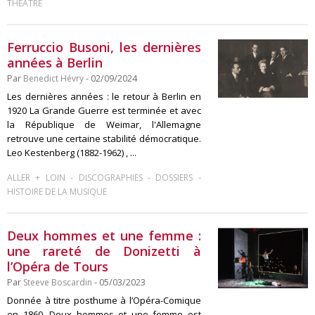
THÉÂTRE
Ferruccio Busoni, les dernières
années à Berlin
Par
Benedict Hévry
- 02/09/2024
Les dernières années : le retour à Berlin en
1920 La Grande Guerre est terminée et avec
la République de Weimar, l'Allemagne
retrouve une certaine stabilité démocratique.
Leo Kestenberg (1882-1962) , ...
-
-
-
ALLER + LOIN
DISCOGRAPHIES
DOSSIERS
HISTOIRE DE LA MUSIQUE
Deux hommes et une femme :
une rareté de Donizetti à
l’Opéra de Tours
Par
Steeve Boscardin
- 05/03/2023
Donnée à titre posthume à l’Opéra-Comique
en 1860, Deux hommes et une femme est