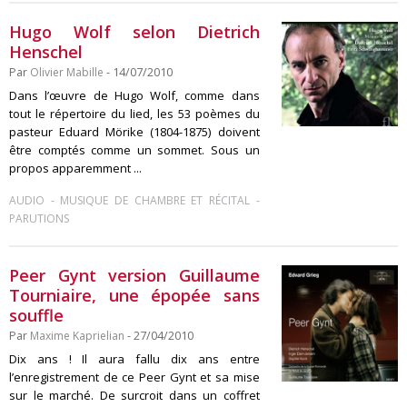
Hugo Wolf selon Dietrich
Henschel
Par
Olivier Mabille
- 14/07/2010
Dans l’œuvre de Hugo Wolf, comme dans
tout le répertoire du lied, les 53 poèmes du
pasteur Eduard Mörike (1804-1875) doivent
être comptés comme un sommet. Sous un
propos apparemment ...
-
-
AUDIO
MUSIQUE DE CHAMBRE ET RÉCITAL
PARUTIONS
Peer Gynt version Guillaume
Tourniaire, une épopée sans
souffle
Par
Maxime Kaprielian
- 27/04/2010
Dix ans ! Il aura fallu dix ans entre
l’enregistrement de ce Peer Gynt et sa mise
sur le marché. De surcroit dans un coffret