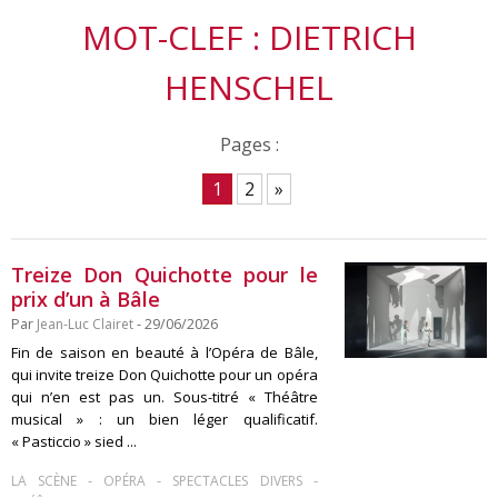
MOT-CLEF : DIETRICH
HENSCHEL
Pages :
1
2
»
Treize Don Quichotte pour le
prix d’un à Bâle
Par
Jean-Luc Clairet
- 29/06/2026
Fin de saison en beauté à l’Opéra de Bâle,
qui invite treize Don Quichotte pour un opéra
qui n’en est pas un. Sous-titré « Théâtre
musical » : un bien léger qualificatif.
« Pasticcio » sied ...
-
-
-
LA SCÈNE
OPÉRA
SPECTACLES DIVERS