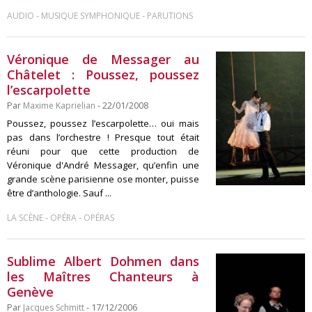
-
-
AUDIO
MUSIQUE SYMPHONIQUE
PARUTIONS
Véronique de Messager au
Châtelet : Poussez, poussez
l’escarpolette
Par
Maxime Kaprielian
- 22/01/2008
Poussez, poussez l’escarpolette… oui mais
pas dans l’orchestre ! Presque tout était
réuni pour que cette production de
Véronique d'André Messager, qu’enfin une
grande scène parisienne ose monter, puisse
être d’anthologie. Sauf ...
-
-
LA SCÈNE
OPÉRA
OPÉRAS
Sublime Albert Dohmen dans
les Maîtres Chanteurs à
Genève
Par
Jacques Schmitt
- 17/12/2006