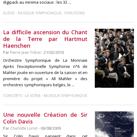
digipack au minima sociaux : les 32 ...
-
-
AUDIO
MUSIQUE SYMPHONIQUE
PARUTIONS
La difficile ascension du Chant
de la Terre par Hartmut
Haenchen
Par
Pierre-Jean Tribot
- 21/02/2010
Orchestre Symphonique de La Monnaie
Après l’exceptionnelle Symphonie n°6 de
Mahler jouée en ouverture de la saison et en
première du projet « All Mahler » des
orchestres symphoniques belges, le ...
-
-
CONCERTS
LA SCÈNE
MUSIQUE SYMPHONIQUE
Une nouvelle Création de Sir
Colin Davis
Par
Charlotte Loriot
- 06/08/2009
Sir Colin Davis parvient dans cet