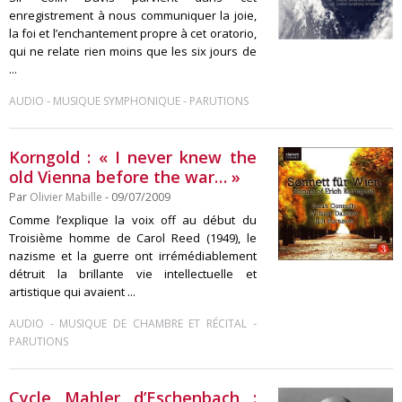
enregistrement à nous communiquer la joie,
la foi et l’enchantement propre à cet oratorio,
qui ne relate rien moins que les six jours de
...
-
-
AUDIO
MUSIQUE SYMPHONIQUE
PARUTIONS
Korngold : « I never knew the
old Vienna before the war… »
Par
Olivier Mabille
- 09/07/2009
Comme l’explique la voix off au début du
Troisième homme de Carol Reed (1949), le
nazisme et la guerre ont irrémédiablement
détruit la brillante vie intellectuelle et
artistique qui avaient ...
-
-
AUDIO
MUSIQUE DE CHAMBRE ET RÉCITAL
PARUTIONS
Cycle Mahler d’Eschenbach :