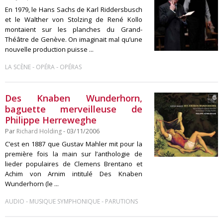
En 1979, le Hans Sachs de Karl Riddersbusch
et le Walther von Stolzing de René Kollo
montaient sur les planches du Grand-
Théâtre de Genève. On imaginait mal qu’une
nouvelle production puisse ...
-
-
LA SCÈNE
OPÉRA
OPÉRAS
Des Knaben Wunderhorn,
baguette merveilleuse de
Philippe Herreweghe
Par
Richard Holding
- 03/11/2006
C’est en 1887 que Gustav Mahler mit pour la
première fois la main sur l’anthologie de
lieder populaires de Clemens Brentano et
Achim von Arnim intitulé Des Knaben
Wunderhorn (le ...
-
-
AUDIO
MUSIQUE SYMPHONIQUE
PARUTIONS