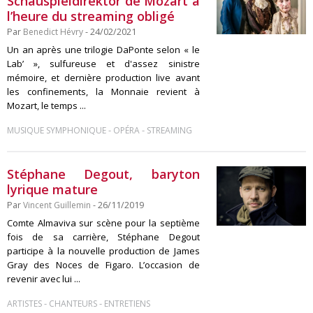
Schauspieldirektor de Mozart à
l’heure du streaming obligé
Par
Benedict Hévry
- 24/02/2021
Un an après une trilogie DaPonte selon « le
Lab’ », sulfureuse et d'assez sinistre
mémoire, et dernière production live avant
les confinements, la Monnaie revient à
Mozart, le temps ...
-
-
MUSIQUE SYMPHONIQUE
OPÉRA
STREAMING
Stéphane Degout, baryton
lyrique mature
Par
Vincent Guillemin
- 26/11/2019
Comte Almaviva sur scène pour la septième
fois de sa carrière, Stéphane Degout
participe à la nouvelle production de James
Gray des Noces de Figaro. L’occasion de
revenir avec lui ...
-
-
ARTISTES
CHANTEURS
ENTRETIENS