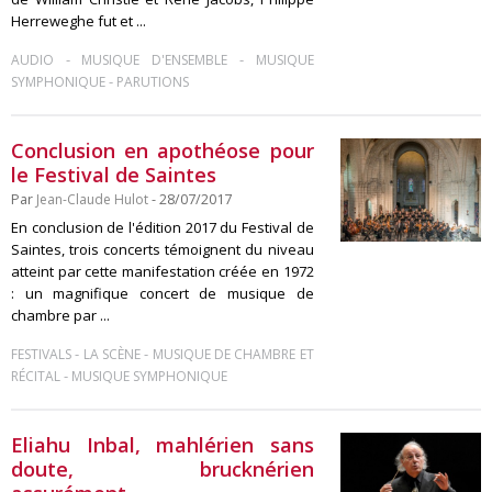
Herreweghe fut et ...
-
-
AUDIO
MUSIQUE D'ENSEMBLE
MUSIQUE
-
SYMPHONIQUE
PARUTIONS
Conclusion en apothéose pour
le Festival de Saintes
Par
Jean-Claude Hulot
- 28/07/2017
En conclusion de l'édition 2017 du Festival de
Saintes, trois concerts témoignent du niveau
atteint par cette manifestation créée en 1972
: un magnifique concert de musique de
chambre par ...
-
-
FESTIVALS
LA SCÈNE
MUSIQUE DE CHAMBRE ET
-
RÉCITAL
MUSIQUE SYMPHONIQUE
Eliahu Inbal, mahlérien sans
doute, brucknérien