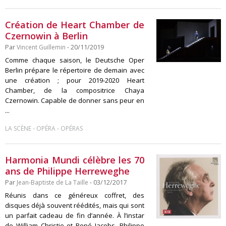
Création de Heart Chamber de
Czernowin à Berlin
Par
Vincent Guillemin
- 20/11/2019
Comme chaque saison, le Deutsche Oper
Berlin prépare le répertoire de demain avec
une création ; pour 2019-2020 Heart
Chamber, de la compositrice Chaya
Czernowin. Capable de donner sans peur en
...
-
-
LA SCÈNE
OPÉRA
OPÉRAS
Harmonia Mundi célèbre les 70
ans de Philippe Herreweghe
Par
Jean-Baptiste de La Taille
- 03/12/2017
Réunis dans ce généreux coffret, des
disques déjà souvent réédités, mais qui sont
un parfait cadeau de fin d’année. À l’instar
de William Christie et René Jacobs, Philippe