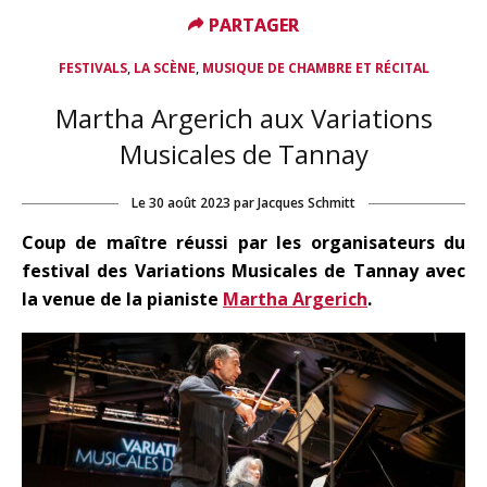
PARTAGER
PARTAGER
,
,
FESTIVALS
LA SCÈNE
MUSIQUE DE CHAMBRE ET RÉCITAL
Martha Argerich aux Variations
Musicales de Tannay
Le
30 août 2023
par
Jacques Schmitt
Coup de maître réussi par les organisateurs du
festival des Variations Musicales de Tannay avec
la venue de la pianiste
Martha Argerich
.