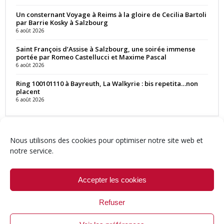
Un consternant Voyage à Reims à la gloire de Cecilia Bartoli
par Barrie Kosky à Salzbourg
6 août 2026
Saint François d’Assise à Salzbourg, une soirée immense
portée par Romeo Castellucci et Maxime Pascal
6 août 2026
Ring 100101110 à Bayreuth, La Walkyrie : bis repetita…non
placent
6 août 2026
Nous utilisons des cookies pour optimiser notre site web et
notre service.
Contact
Qui sommes-nous ?
Équipe
Newsletter
Annonces
Crédits & Mentions
Politique de cookies (UE)
Accepter les cookies
Refuser