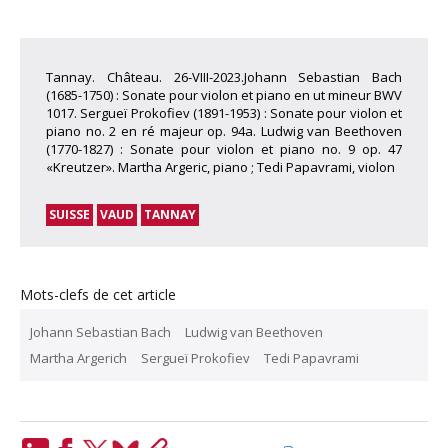
Tannay. Château. 26-VIII-2023.Johann Sebastian Bach
(1685-1750) : Sonate pour violon et piano en ut mineur BWV
1017. Sergueï Prokofiev (1891-1953) : Sonate pour violon et
piano no. 2 en ré majeur op. 94a. Ludwig van Beethoven
(1770-1827) : Sonate pour violon et piano no. 9 op. 47
«Kreutzer». Martha Argeric, piano ; Tedi Papavrami, violon
SUISSE
VAUD
TANNAY
Mots-clefs de cet article
Johann Sebastian Bach
Ludwig van Beethoven
Martha Argerich
Sergueï Prokofiev
Tedi Papavrami