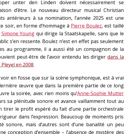
soper unter den Linden doivent nécessairement se
aison d’être. Le nouveau directeur musical Christian
s antérieurs à sa nomination, l’année 2025 est une
 ce soir, en forme d’hommage à
Pierre Boulez
, est taillé
t
Simone Young
qui dirige la Staatskapelle, sans que le
ublic s’en ressente. Boulez n’est en effet pas seulement
res au programme, il a aussi été un compagnon de la
souvient peut-être de l’avoir entendu les diriger
dans la
e Pleyel en 2008
.
à voir en fosse que sur la scène symphonique, est à vrai
 dernière œuvre que dans la première partie de ce long
uvre la soirée, avec rien moins qu’
Anne-Sophie Mutter
ours sa plénitude sonore et avance vaillamment tout au
 tirer le profit espéré du fait d’une partie orchestrale
 rigueur dans l’expression. Beaucoup de moments pris
té sonore, mais d’autres sont d’une banalité un peu
une conception d’ensemble – l’absence de mystère des