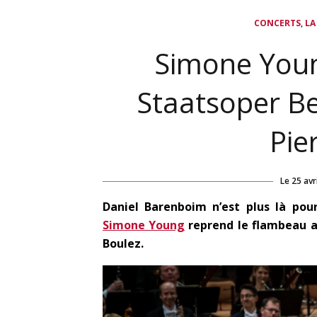
,
CONCERTS
LA
Simone Youn
Staatsoper B
Pie
Le
25 avr
Daniel Barenboim n’est plus là pour
Simone Young
reprend le flambeau a
Boulez.