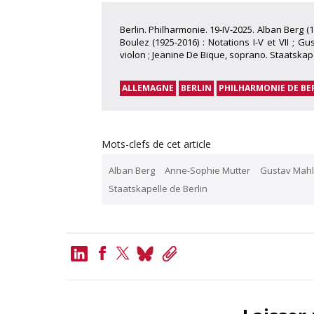
Berlin. Philharmonie. 19-IV-2025. Alban Berg (
Boulez (1925-2016) : Notations I-V et VII ; 
violon ; Jeanine De Bique, soprano. Staatskape
ALLEMAGNE
BERLIN
PHILHARMONIE DE BE
Mots-clefs de cet article
Alban Berg
Anne-Sophie Mutter
Gustav Mahl
Staatskapelle de Berlin
LinkedIn
Bluesky
Copy
Link
Facebook
Twitter