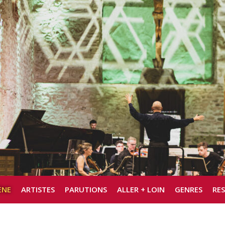
ÈNE
ARTISTES
PARUTIONS
ALLER + LOIN
GENRES
RE