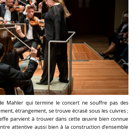
e Mahler qui termine le concert ne souffre pas des
ent, étrangement, se trouve écrasé sous les cuivres ;
heffe parvient à trouver dans cette œuvre bien connue
ntre attentive aussi bien à la construction d’ensemble