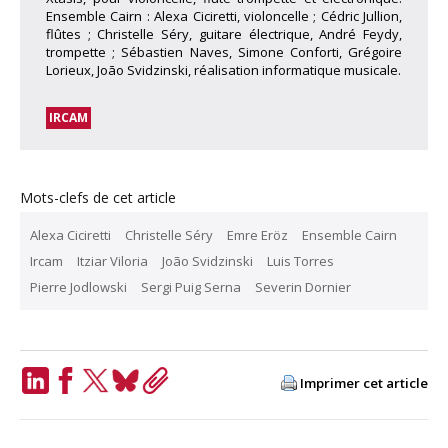
Ensemble Cairn : Alexa Ciciretti, violoncelle ; Cédric Jullion,
flûtes ; Christelle Séry, guitare électrique, André Feydy,
trompette ; Sébastien Naves, Simone Conforti, Grégoire
Lorieux, Joāo Svidzinski, réalisation informatique musicale.
IRCAM
Mots-clefs de cet article
Alexa Ciciretti
Christelle Séry
Emre Eröz
Ensemble Cairn
Ircam
Itziar Viloria
João Svidzinski
Luis Torres
Pierre Jodlowski
Sergi Puig Serna
Severin Dornier
Imprimer cet article
LinkedIn
Facebook
Twitter
Bluesky
Copy
Link