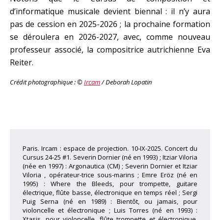
d’informatique musicale devient biennal : il n’y aura
pas de cession en 2025-2026 ; la prochaine formation
se déroulera en 2026-2027, avec, comme nouveau
professeur associé, la compositrice autrichienne Eva
Reiter.
Crédit photographique : ©
Ircam
/ Deborah Lopatin
Paris. Ircam : espace de projection. 10-IX-2025. Concert du
Cursus 24-25 #1. Severin Dornier (né en 1993) ; Itziar Viloria
(née en 1997) : Argonautica (CM) ; Severin Dornier et Itziar
Viloria , opérateur-trice sous-marins ; Emre Eröz (né en
1995) : Where the Bleeds, pour trompette, guitare
électrique, flûte basse, électronique en temps réel ; Sergi
Puig Serna (né en 1989) : Bientôt, ou jamais, pour
violoncelle et électronique ; Luis Torres (né en 1993) :
Xtasis, pour violoncelle, flûte trompette et électronique.