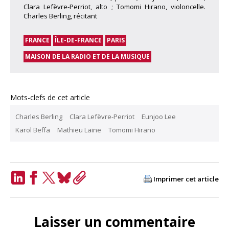
Clara Lefèvre-Perriot, alto ; Tomomi Hirano, violoncelle.
Charles Berling, récitant
FRANCE
ÎLE-DE-FRANCE
PARIS
MAISON DE LA RADIO ET DE LA MUSIQUE
Mots-clefs de cet article
Charles Berling
Clara Lefèvre-Perriot
Eunjoo Lee
Karol Beffa
Mathieu Laine
Tomomi Hirano
Imprimer cet article
LinkedIn
Facebook
Twitter
Bluesky
Copy
Link
Laisser un commentaire