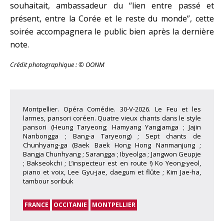
souhaitait, ambassadeur du “lien entre passé et
présent, entre la Corée et le reste du monde”, cette
soirée accompagnera le public bien après la dernière
note.
Crédit photographique : © OONM
Montpellier. Opéra Comédie. 30-V-2026. Le Feu et les
larmes, pansori coréen. Quatre vieux chants dans le style
pansori (Heung Taryeong; Hamyang Yangjamga ; Jajin
Nanbongga ; Bang-a Taryeong) ; Sept chants de
Chunhyang-ga (Baek Baek Hong Hong Nanmanjung ;
Bangja Chunhyang ; Sarangga ; Ibyeolga ; Jangwon Geupje
; Bakseokchi ; L’inspecteur est en route !) Ko Yeong-yeol,
piano et voix, Lee Gyu-jae, daegum et flûte ; Kim Jae-ha,
tambour soribuk
FRANCE
OCCITANIE
MONTPELLIER