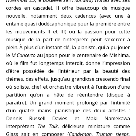
November 25
, le bouleversant
Runaway Horses
avec ses
cordes en cascade). Il offre beaucoup de musique
nouvelle, notamment deux cadences (avec une à
entame quasi dodécaphonique pour la première entre
les mouvements II et III) où la passion pour cette
musique de la part de l’interprète peut s’exercer à
plein. À plus d’un instant clé, la pianiste, qui a pu jouer
le
M Concerto
au Japon pour le centenaire de Mishima,
où le film fut longtemps interdit, donne l’impression
d’être possédée de l’intérieur par la beauté des
thèmes, des effets, jusqu’au grandiose crescendo final
où soliste, chef et orchestre vibrent à l’unisson d’une
partition qu’on a hâte de réentendre (disque à
paraître). Un grand moment prolongé par l’intimité
d’un quatre mains pianistique des deux artistes :
Dennis Russell Davies et Maki Namekawa
interprètent
The Talk
, délicieuse miniature comme
Glass sait en composer (
Candyman, Truman sleeps,