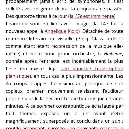
probablement jamais écrit de symphonies. Il s’est
colleté avec ce genre délicat la cinquantaine passée.
Des quatorze titres à ce jour (
la
15e
est imminente
)
beaucoup sont en lien avec l’image, (la 14e fait à
nouveau appel à
Angélique Kidjo
). Détachée de toute
référence littéraire ou visuelle (Philip Glass la décrit
comme étant étant l’expression de la musique elle-
même) et écrite pour grand orchestre, la
Huitième
,
donnée après l’entracte, est indéniablement la plus
belle (en existe déjà
une superbe transcription
pianistique
), en tous cas la plus impressionnante. Les
46 coups frappés fortissimo au portique de son
copieux premier mouvement saisissent l’auditeur
pour ne plus le lâcher au fil d’une bourrasque de vingt
minutes. À ce sommet contrapuntique échafaudé par
huit thèmes exposés un à un avant d’être
magnifiquement superposés et conclu dans un subit
souffle ascendant, succède une apaisante passacaille