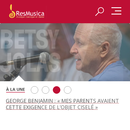
A BAYREUTH, LE 150E ANNIVERSAIRE DU RING
BETSY JOLAS FÊTE SON CENTIÈME
GEORGE BENJAMIN : « MES PARENTS AVAIENT
A SILVACANE : LE BAROQUE À LA ROQUE
WAGNÉRIEN GÉNÉRÉ PAR L’IA
ANNIVERSAIRE
CETTE EXIGENCE DE L’OBJET CISELÉ »