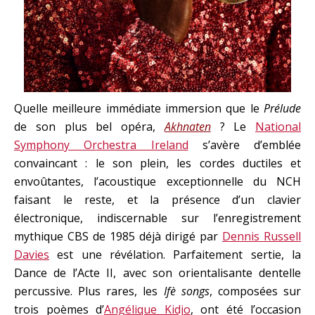
Quelle meilleure immédiate immersion que le
Prélude
de son plus bel opéra,
Akhnaten
? Le
National
Symphony Orchestra Ireland
s’avère d’emblée
convaincant : le son plein, les cordes ductiles et
envoûtantes, l’acoustique exceptionnelle du NCH
faisant le reste, et la présence d’un clavier
électronique, indiscernable sur l’enregistrement
mythique CBS de 1985 déjà dirigé par
Dennis Russell
Davies
est une révélation. Parfaitement sertie, la
Dance de l’Acte II, avec son orientalisante dentelle
percussive. Plus rares, les
Ifè songs
, composées sur
trois poèmes d’
Angélique Kidjo
, ont été l’occasion