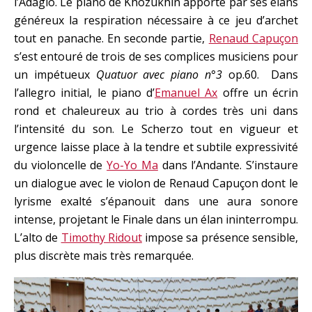
l’Adagio. Le piano de Khozukhin apporte par ses élans
généreux la respiration nécessaire à ce jeu d’archet
tout en panache. En seconde partie,
Renaud Capuçon
s’est entouré de trois de ses complices musiciens pour
un impétueux
Quatuor avec piano n°3
op.60. Dans
l’allegro initial, le piano d’
Emanuel Ax
offre un écrin
rond et chaleureux au trio à cordes très uni dans
l’intensité du son. Le Scherzo tout en vigueur et
urgence laisse place à la tendre et subtile expressivité
du violoncelle de
Yo-Yo Ma
dans l’Andante. S’instaure
un dialogue avec le violon de Renaud Capuçon dont le
lyrisme exalté s’épanouit dans une aura sonore
intense, projetant le Finale dans un élan ininterrompu.
L’alto de
Timothy Ridout
impose sa présence sensible,
plus discrète mais très remarquée.