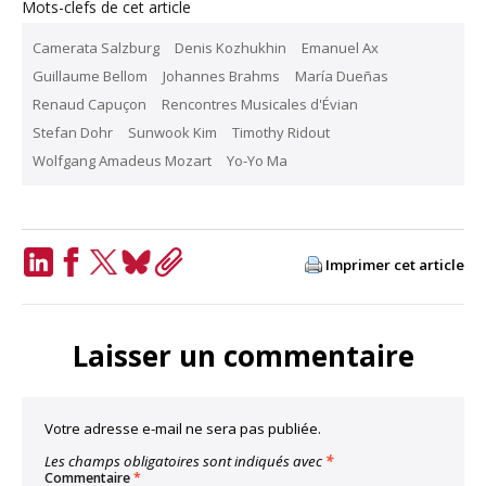
Mots-clefs de cet article
Camerata Salzburg
Denis Kozhukhin
Emanuel Ax
Guillaume Bellom
Johannes Brahms
María Dueñas
Renaud Capuçon
Rencontres Musicales d'Évian
Stefan Dohr
Sunwook Kim
Timothy Ridout
Wolfgang Amadeus Mozart
Yo-Yo Ma
Imprimer cet article
LinkedIn
Facebook
Twitter
Bluesky
Copy
Link
Laisser un commentaire
Votre adresse e-mail ne sera pas publiée.
Les champs obligatoires sont indiqués avec
*
Commentaire
*