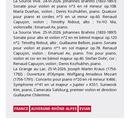
La Source Vive. 24-VI-2026. Johannes Brahms (1833-1897):
Sonate pour violon et piano n°3 en ré mineur op.108.
María Dueñas, violon ; Denis Kozhukhin, piano. Quatuor
pour piano et cordes n°3 en ut minur op.60. Renaud
Capuçon, violon ; Timothy Ridout, alto ; Yo-YO Ma,
violoncelle ; Emanuel Ax, piano.
La Source Vive. 25-VI-2026. Johannes Brahms (1833-1897):
Sonate pour alto et violon n°2 en mi bémol majeur op.120
n°2. Timothy Ridout, alto ; Guillaume Bellom, piano. Sonate
pour violon et piano n°1 en sol majeur op.78. Renaud
Capuçon, violon ; Emanuel Ax, piano. Trio pour piano,
violon et cor en mi bémol majeur op.40. Stefan Dohr, cor ;
Renaud Capuçon, violon ; Denis Kozhukhin, piano.
La Grange au Lac. 25-VI-2026. Joseph Martin Kraus (1756-
1792) : Ouverture d’Olympie. Wolfgang Amadeus Mozart
(1756-1791) : Concerto pour piano n°20 en ré mineur K466 ;
Symphonie n°41 en ut majeur « Jupiter » K551. Sunwook
Kim, piano, Camerata Salsburg, premier violon et direction
Guillaume Chilemme.
FRANCE
AUVERGNE-RHÔNE-ALPES
EVIAN