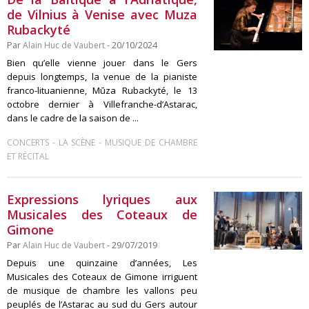
de Vilnius à Venise avec Muza
Rubackyté
Par
Alain Huc de Vaubert
- 20/10/2024
Bien qu’elle vienne jouer dans le Gers
depuis longtemps, la venue de la pianiste
franco-lituanienne, Mūza Rubackyté, le 13
octobre dernier à Villefranche-d’Astarac,
dans le cadre de la saison de ...
-
-
CONCERTS
LA SCÈNE
MUSIQUE DE CHAMBRE
ET RÉCITAL
Expressions lyriques aux
Musicales des Coteaux de
Gimone
Par
Alain Huc de Vaubert
- 29/07/2019
Depuis une quinzaine d’années, Les
Musicales des Coteaux de Gimone irriguent
de musique de chambre les vallons peu
peuplés de l’Astarac au sud du Gers autour