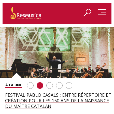
SAINT FRANÇOIS D’ASSISE À SALZBOURG, UNE
FESTIVAL PABLO CASALS : ENTRE RÉPERTOIRE ET
A BAYREUTH, LE 150E ANNIVERSAIRE DU RING
BETSY JOLAS FÊTE SON CENTIÈME
GEORGE BENJAMIN : « MES PARENTS AVAIENT
SOIRÉE IMMENSE PORTÉE PAR ROMEO
CRÉATION POUR LES 150 ANS DE LA NAISSANCE
WAGNÉRIEN GÉNÉRÉ PAR L’IA
ANNIVERSAIRE
CETTE EXIGENCE DE L’OBJET CISELÉ »
CASTELLUCCI ET MAXIME PASCAL
DU MAÎTRE CATALAN