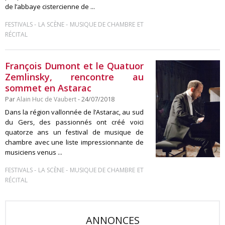
de l’abbaye cistercienne de ...
-
-
FESTIVALS
LA SCÈNE
MUSIQUE DE CHAMBRE ET
RÉCITAL
François Dumont et le Quatuor
Zemlinsky, rencontre au
sommet en Astarac
Par
Alain Huc de Vaubert
- 24/07/2018
Dans la région vallonnée de l’Astarac, au sud
du Gers, des passionnés ont créé voici
quatorze ans un festival de musique de
chambre avec une liste impressionnante de
musiciens venus ...
-
-
FESTIVALS
LA SCÈNE
MUSIQUE DE CHAMBRE ET
RÉCITAL
ANNONCES