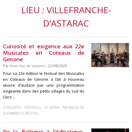
LIEU : VILLEFRANCHE-
D’ASTARAC
Curiosité et exigence aux 22e
Musicales en Coteaux de
Gimone
Par
Alain Huc de Vaubert
- 22/08/2025
Pour sa 22e édition le festival des Musicales
en Coteaux de Gimone a fait à nouveau
œuvre d’audace par une programmation
exigeante dans des petits villages du sud du
Gers ...
-
-
-
CONCERTS
FESTIVALS
LA SCÈNE
MUSIQUE DE
CHAMBRE ET RÉCITAL
De la Baltique à l’Adriatique,