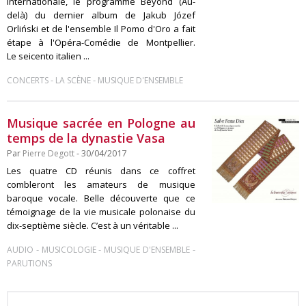
internationale, le programme Beyond (Au-
delà) du dernier album de Jakub Józef
Orliński et de l'ensemble Il Pomo d'Oro a fait
étape à l'Opéra-Comédie de Montpellier.
Le seicento italien ...
-
-
CONCERTS
LA SCÈNE
MUSIQUE D'ENSEMBLE
Musique sacrée en Pologne au
temps de la dynastie Vasa
Par
Pierre Degott
- 30/04/2017
Les quatre CD réunis dans ce coffret
combleront les amateurs de musique
baroque vocale. Belle découverte que ce
témoignage de la vie musicale polonaise du
dix-septième siècle. C’est à un véritable ...
-
-
-
AUDIO
MUSICOLOGIE
MUSIQUE D'ENSEMBLE
PARUTIONS