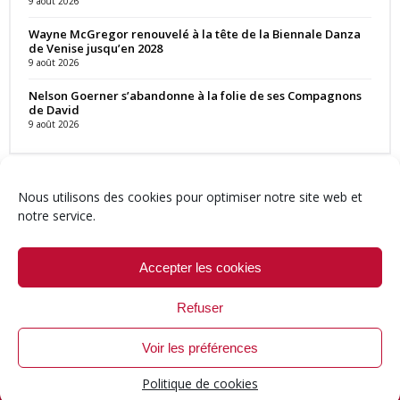
9 août 2026
Wayne McGregor renouvelé à la tête de la Biennale Danza
de Venise jusqu’en 2028
9 août 2026
Nelson Goerner s’abandonne à la folie de ses Compagnons
de David
9 août 2026
Nous utilisons des cookies pour optimiser notre site web et
notre service.
Contact
Qui sommes-nous ?
Équipe
Newsletter
Annonces
Crédits & Mentions
Politique de cookies (UE)
Accepter les cookies
Refuser
Voir les préférences
© 1999-2026 ResMusica.net Tous droits réservés.
Politique de cookies