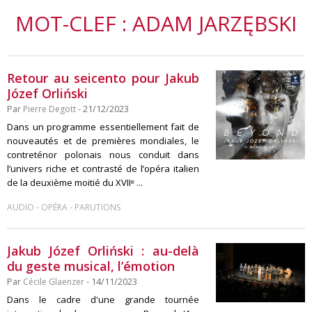
MOT-CLEF : ADAM JARZĘBSKI
Retour au seicento pour Jakub
Józef Orliński
Par
Pierre Degott
- 21/12/2023
Dans un programme essentiellement fait de
nouveautés et de premières mondiales, le
contreténor polonais nous conduit dans
l’univers riche et contrasté de l’opéra italien
de la deuxième moitié du XVIIᵉ ...
-
-
AUDIO
OPÉRA
PARUTIONS
Jakub Józef Orliński : au-delà
du geste musical, l’émotion
Par
Cécile Glaenzer
- 14/11/2023
Dans le cadre d'une grande tournée