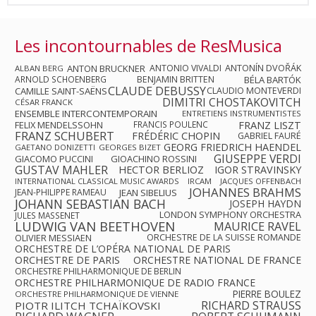
Les incontournables de ResMusica
ANTON BRUCKNER
ANTONIO VIVALDI
ANTONÍN DVOŘÁK
ALBAN BERG
ARNOLD SCHOENBERG
BENJAMIN BRITTEN
BÉLA BARTÓK
CLAUDE DEBUSSY
CAMILLE SAINT-SAËNS
CLAUDIO MONTEVERDI
DIMITRI CHOSTAKOVITCH
CÉSAR FRANCK
ENSEMBLE INTERCONTEMPORAIN
ENTRETIENS INSTRUMENTISTES
FRANZ LISZT
FELIX MENDELSSOHN
FRANCIS POULENC
FRANZ SCHUBERT
FRÉDÉRIC CHOPIN
GABRIEL FAURÉ
GEORG FRIEDRICH HAENDEL
GAETANO DONIZETTI
GEORGES BIZET
GIUSEPPE VERDI
GIACOMO PUCCINI
GIOACHINO ROSSINI
GUSTAV MAHLER
HECTOR BERLIOZ
IGOR STRAVINSKY
INTERNATIONAL CLASSICAL MUSIC AWARDS
IRCAM
JACQUES OFFENBACH
JOHANNES BRAHMS
JEAN-PHILIPPE RAMEAU
JEAN SIBELIUS
JOHANN SEBASTIAN BACH
JOSEPH HAYDN
LONDON SYMPHONY ORCHESTRA
JULES MASSENET
LUDWIG VAN BEETHOVEN
MAURICE RAVEL
OLIVIER MESSIAEN
ORCHESTRE DE LA SUISSE ROMANDE
ORCHESTRE DE L’OPÉRA NATIONAL DE PARIS
ORCHESTRE DE PARIS
ORCHESTRE NATIONAL DE FRANCE
ORCHESTRE PHILHARMONIQUE DE BERLIN
ORCHESTRE PHILHARMONIQUE DE RADIO FRANCE
PIERRE BOULEZ
ORCHESTRE PHILHARMONIQUE DE VIENNE
RICHARD STRAUSS
PIOTR ILITCH TCHAÏKOVSKI