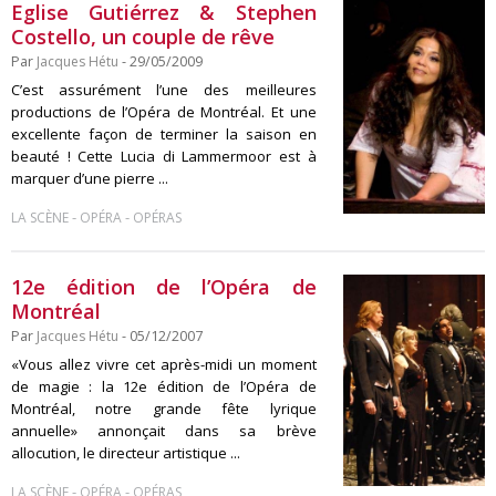
Eglise Gutiérrez & Stephen
Costello, un couple de rêve
Par
Jacques Hétu
- 29/05/2009
C’est assurément l’une des meilleures
productions de l’Opéra de Montréal. Et une
excellente façon de terminer la saison en
beauté ! Cette Lucia di Lammermoor est à
marquer d’une pierre ...
-
-
LA SCÈNE
OPÉRA
OPÉRAS
12e édition de l’Opéra de
Montréal
Par
Jacques Hétu
- 05/12/2007
«Vous allez vivre cet après-midi un moment
de magie : la 12e édition de l’Opéra de
Montréal, notre grande fête lyrique
annuelle» annonçait dans sa brève
allocution, le directeur artistique ...
-
-
LA SCÈNE
OPÉRA
OPÉRAS