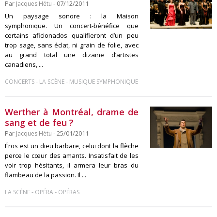
Par
Jacques Hétu
- 07/12/2011
Un paysage sonore : la Maison
symphonique. Un concert-bénéfice que
certains aficionados qualifieront d’un peu
trop sage, sans éclat, ni grain de folie, avec
au grand total une dizaine d’artistes
canadiens, ...
-
-
CONCERTS
LA SCÈNE
MUSIQUE SYMPHONIQUE
Werther à Montréal, drame de
sang et de feu ?
Par
Jacques Hétu
- 25/01/2011
Éros est un dieu barbare, celui dont la flèche
perce le cœur des amants. Insatisfait de les
voir trop hésitants, il armera leur bras du
flambeau de la passion. Il ...
-
-
LA SCÈNE
OPÉRA
OPÉRAS