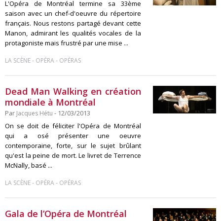
L'Opéra de Montréal termine sa 33ème
saison avec un chef-d'oeuvre du répertoire
français. Nous restons partagé devant cette
Manon, admirant les qualités vocales de la
protagoniste mais frustré par une mise ...
-
-
LA SCÈNE
OPÉRA
OPÉRAS
Dead Man Walking en création
mondiale à Montréal
Par
Jacques Hétu
- 12/03/2013
On se doit de féliciter l'Opéra de Montréal
qui a osé présenter une oeuvre
contemporaine, forte, sur le sujet brûlant
qu'est la peine de mort. Le livret de Terrence
McNally, basé ...
-
-
LA SCÈNE
OPÉRA
OPÉRAS
Gala de l’Opéra de Montréal