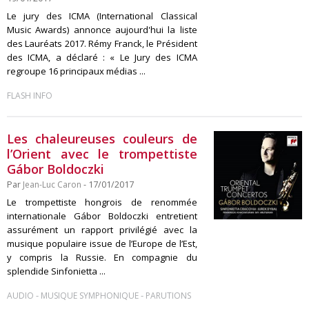
Le jury des ICMA (International Classical
Music Awards) annonce aujourd'hui la liste
des Lauréats 2017. Rémy Franck, le Président
des ICMA, a déclaré : « Le Jury des ICMA
regroupe 16 principaux médias ...
FLASH INFO
Les chaleureuses couleurs de
l’Orient avec le trompettiste
Gábor Boldoczki
Par
Jean-Luc Caron
- 17/01/2017
Le trompettiste hongrois de renommée
internationale Gábor Boldoczki entretient
assurément un rapport privilégié avec la
musique populaire issue de l’Europe de l’Est,
y compris la Russie. En compagnie du
splendide Sinfonietta ...
-
-
AUDIO
MUSIQUE SYMPHONIQUE
PARUTIONS