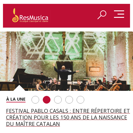
SAINT FRANÇOIS D’ASSISE À SALZBOURG, UNE
FESTIVAL PABLO CASALS : ENTRE RÉPERTOIRE ET
A BAYREUTH, LE 150E ANNIVERSAIRE DU RING
BETSY JOLAS FÊTE SON CENTIÈME
GEORGE BENJAMIN : « MES PARENTS AVAIENT
SOIRÉE IMMENSE PORTÉE PAR ROMEO
CRÉATION POUR LES 150 ANS DE LA NAISSANCE
WAGNÉRIEN GÉNÉRÉ PAR L’IA
ANNIVERSAIRE
CETTE EXIGENCE DE L’OBJET CISELÉ »
CASTELLUCCI ET MAXIME PASCAL
DU MAÎTRE CATALAN