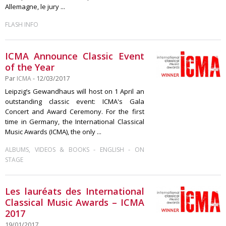
Allemagne, le jury ...
FLASH INFO
ICMA Announce Classic Event
of the Year
Par
ICMA
- 12/03/2017
Leipzig’s Gewandhaus will host on 1 April an
outstanding classic event: ICMA's Gala
Concert and Award Ceremony. For the first
time in Germany, the International Classical
Music Awards (ICMA), the only ...
-
-
ALBUMS, VIDEOS & BOOKS
ENGLISH
ON
STAGE
Les lauréats des International
Classical Music Awards – ICMA
2017
19/01/2017