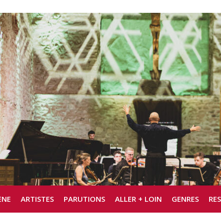
ÈNE
ARTISTES
PARUTIONS
ALLER + LOIN
GENRES
RE