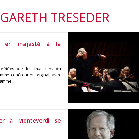
 GARETH TRESEDER
ch en majesté à la
rprétées par les musiciens du
mme cohérent et original, avec
amme ...
er à Monteverdi se