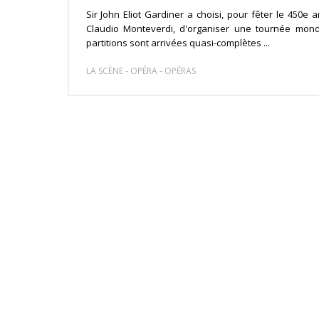
Sir John Eliot Gardiner a choisi, pour fêter le 450e 
Claudio Monteverdi, d'organiser une tournée mond
partitions sont arrivées quasi-complètes ...
-
-
LA SCÈNE
OPÉRA
OPÉRAS