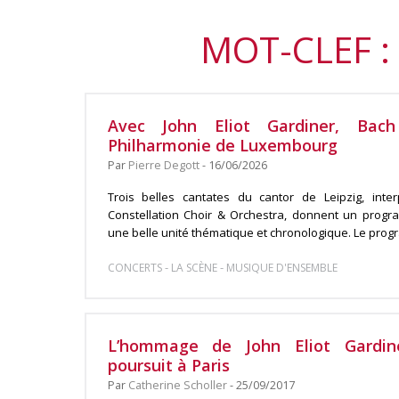
MOT-CLEF :
Avec John Eliot Gardiner, Ba
Philharmonie de Luxembourg
Par
Pierre Degott
- 16/06/2026
Trois belles cantates du cantor de Leipzig, inte
Constellation Choir & Orchestra, donnent un progra
une belle unité thématique et chronologique. Le progr
-
-
CONCERTS
LA SCÈNE
MUSIQUE D'ENSEMBLE
L’hommage de John Eliot Gardin
poursuit à Paris
Par
Catherine Scholler
- 25/09/2017