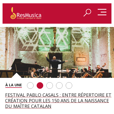
SAINT FRANÇOIS D’ASSISE À SALZBOURG, UNE
FESTIVAL PABLO CASALS : ENTRE RÉPERTOIRE ET
A BAYREUTH, LE 150E ANNIVERSAIRE DU RING
BETSY JOLAS FÊTE SON CENTIÈME
GEORGE BENJAMIN : « MES PARENTS AVAIENT
SOIRÉE IMMENSE PORTÉE PAR ROMEO
CRÉATION POUR LES 150 ANS DE LA NAISSANCE
WAGNÉRIEN GÉNÉRÉ PAR L’IA
ANNIVERSAIRE
CETTE EXIGENCE DE L’OBJET CISELÉ »
CASTELLUCCI ET MAXIME PASCAL
DU MAÎTRE CATALAN