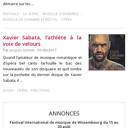
démarre sur les ...
-
-
-
FESTIVALS
LA SCÈNE
MUSIQUE D'ENSEMBLE
-
MUSIQUE DE CHAMBRE ET RÉCITAL
OPÉRA
Xavier Sabata, l’athlète à la
voix de velours
Par
Jacques Schmitt
- 01/03/2017
Quand l’amateur de musique romantique et
d’opéra bel canto farfouille le bac des
nouveautés de son disquaire et qu’il tombe
sur la pochette du dernier disque de Xavier
Sabata, il ...
-
-
AUDIO
OPÉRA
PARUTIONS
ANNONCES
Festival International de musique de Wissembourg du 15 au
30 août