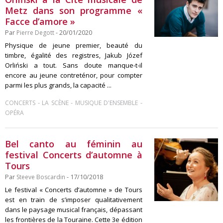
Metz dans son programme «
Facce d’amore »
Par
Pierre Degott
- 20/01/2020
Physique de jeune premier, beauté du
timbre, égalité des registres, Jakub Józef
Orliński a tout. Sans doute manque-t-il
encore au jeune contreténor, pour compter
parmi les plus grands, la capacité ...
-
-
-
CONCERTS
LA SCÈNE
MUSIQUE D'ENSEMBLE
OPÉRA
Bel canto au féminin au
festival Concerts d’automne à
Tours
Par
Steeve Boscardin
- 17/10/2018
Le festival « Concerts d’automne » de Tours
est en train de s’imposer qualitativement
dans le paysage musical français, dépassant
les frontières de la Touraine. Cette 3e édition