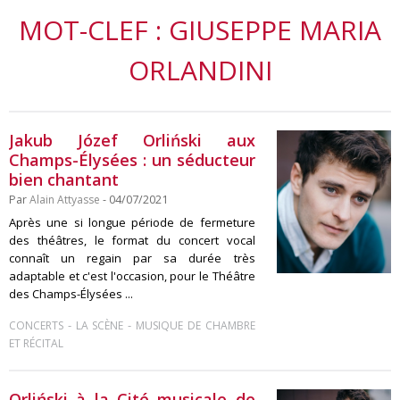
MOT-CLEF : GIUSEPPE MARIA
ORLANDINI
Jakub Józef Orliński aux
Champs-Élysées : un séducteur
bien chantant
Par
Alain Attyasse
- 04/07/2021
Après une si longue période de fermeture
des théâtres, le format du concert vocal
connaît un regain par sa durée très
adaptable et c'est l'occasion, pour le Théâtre
des Champs-Élysées ...
-
-
CONCERTS
LA SCÈNE
MUSIQUE DE CHAMBRE
ET RÉCITAL
Orliński à la Cité musicale de