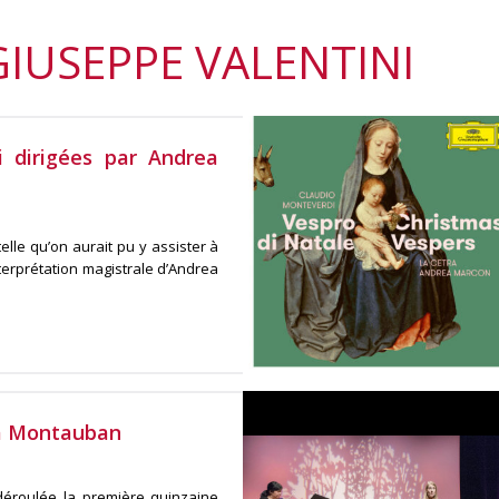
GIUSEPPE VALENTINI
 dirigées par Andrea
elle qu’on aurait pu y assister à
terprétation magistrale d’Andrea
 à Montauban
déroulée la première quinzaine