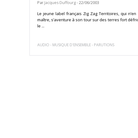
Par
Jacques Duffourg
- 22/06/2003
Le jeune label français Zig Zag Territoires, qui n’
maître, s’aventure à son tour sur des terres fort déf
le ...
-
-
AUDIO
MUSIQUE D'ENSEMBLE
PARUTIONS