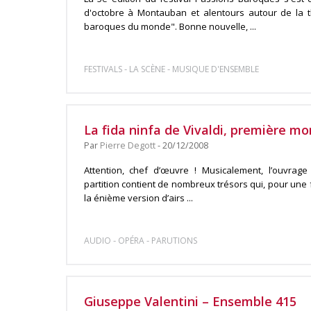
d'octobre à Montauban et alentours autour de la 
baroques du monde". Bonne nouvelle, ...
-
-
FESTIVALS
LA SCÈNE
MUSIQUE D'ENSEMBLE
La fida ninfa de Vivaldi, première mo
Par
Pierre Degott
- 20/12/2008
Attention, chef d’œuvre ! Musicalement, l’ouvrage
partition contient de nombreux trésors qui, pour une f
la énième version d’airs ...
-
-
AUDIO
OPÉRA
PARUTIONS
Giuseppe Valentini – Ensemble 415