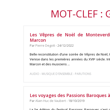
MOT-CLEF : 
Les Vêpres de Noël de Monteverdi
Marcon
Par
Pierre Degott
- 24/12/2022
Belle reconstitution d’une soirée de Vêpres de Noël, t
Venise dans les premières années du XVIIᵉ siècle. In
Marcon et des musiciens ...
-
-
AUDIO
MUSIQUE D'ENSEMBLE
PARUTIONS
Les voyages des Passions Baroques
Par
Alain Huc de Vaubert
- 18/10/2019
La 5e édition du festival Passions Baroques s'est 