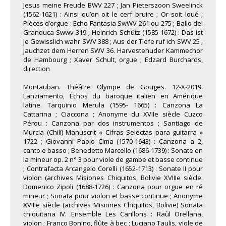
Jesus meine Freude BWV 227 ; Jan Pieterszoon Sweelinck
(1562-1621) : Ainsi qu’on oit le cerf bruire ; Or soit loué ;
Pièces d’orgue : Echo Fantasia SwWV 261 ou 275 ; Ballo del
Granduca Swwv 319 ; Heinrich Schütz (1585-1672) : Das ist
je Gewisslich wahr SWV 388 ; Aus der Tiefe ruf ich SWV 25 ;
Jauchzet dem Herren SWV 36. Harvestehuder Kammechor
de Hambourg ; Xaver Schult, orgue ; Edzard Burchards,
direction
Montauban. Théâtre Olympe de Gouges. 12-X-2019.
Lanziamento, Échos du baroque italien en Amérique
latine. Tarquinio Merula (1595- 1665) : Canzona La
Cattarina ; Ciaccona ; Anonyme du XVIIe siècle Cuzco
Pérou : Canzona par dos instrumentos ; Santiago de
Murcia (Chili) Manuscrit « Cifras Selectas para guitarra »
1722 ; Giovanni Paolo Cima (1570-1643) : Canzona a 2,
canto e basso ; Benedetto Marcello (1686-1739) : Sonate en
la mineur op. 2 n° 3 pour viole de gambe et basse continue
; Contrafacta Arcangelo Corelli (1652-1713) : Sonate II pour
violon (archives Misiones Chiquitos, Bolivie XVIIIe siècle.
Domenico Zipoli (1688-1726) : Canzona pour orgue en ré
mineur ; Sonata pour violon et basse continue ; Anonyme
XVIIIe siècle (archives Misiones Chiquitos, Bolivie) Sonata
chiquitana IV. Ensemble Les Carillons : Raùl Orellana,
violon ; Franco Bonino, flûte à bec ; Luciano Taulis, viole de