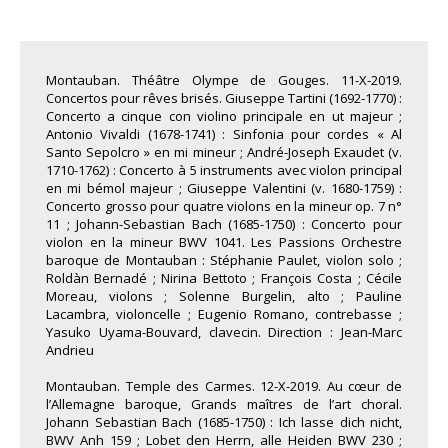
Montauban. Théâtre Olympe de Gouges. 11-X-2019.
Concertos pour rêves brisés. Giuseppe Tartini (1692-1770) :
Concerto a cinque con violino principale en ut majeur ;
Antonio Vivaldi (1678-1741) : Sinfonia pour cordes « Al
Santo Sepolcro » en mi mineur ; André-Joseph Exaudet (v.
1710-1762) : Concerto à 5 instruments avec violon principal
en mi bémol majeur ; Giuseppe Valentini (v. 1680-1759) :
Concerto grosso pour quatre violons en la mineur op. 7 n°
11 ; Johann-Sebastian Bach (1685-1750) : Concerto pour
violon en la mineur BWV 1041. Les Passions Orchestre
baroque de Montauban : Stéphanie Paulet, violon solo ;
Roldàn Bernadé ; Nirina Bettoto ; François Costa ; Cécile
Moreau, violons ; Solenne Burgelin, alto ; Pauline
Lacambra, violoncelle ; Eugenio Romano, contrebasse ;
Yasuko Uyama-Bouvard, clavecin. Direction : Jean-Marc
Andrieu
Montauban. Temple des Carmes. 12-X-2019. Au cœur de
l’Allemagne baroque, Grands maîtres de l’art choral.
Johann Sebastian Bach (1685-1750) : Ich lasse dich nicht,
BWV Anh 159 ; Lobet den Herrn, alle Heiden BWV 230 ;