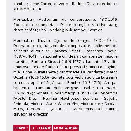
gambe ; Jaime Carter, clavecin ; Rodrigo Diaz, direction et
guitare baroque
Montauban. Auditorium du conservatoire. 13-X-2019.
Spectacle de pansori. Le Dit de Heungbo. Min Hye sung,
chant et récit ; Choi Hyodong, buk, tambour coréen
Montauban. Théâtre Olympe de Gouges. 13-X-2019. La
Donna barocca, l’univers des compositrices italiennes du
seicento autour de Barbara Strozzi. Francesca Caccini
(1587-v. 1641) : canzonette Chi desia ; canzonette Fresche
aurette ; Barbara Strozzi (1619-1677) : lamento L’Eraclito
amoroso ; ariette Parla alli suoi pensieri ; lamento Lagrime
mie, a che vi trattenete ; canzonette La Vendetta ; Marco
Uccellini (1603-1680) : Sonate pour violon solo La Luciminia
contenta op. 4 n° 2 ; Antonia Bembo (1643-1715) : Ah que
l’absence ; Lamento della Vergine ; Isabella Leonarda
(1620-1704) : Sonata Duodecima op. 16 n° 12. Le Concert de
l’Hostel Dieu : Heather Newhouse, soprano ; Sayaka
Shinoda, violon ; Aude Walker-Viry, violoncelle ; Nicolas
Muzy, théorbe et guitare ; Franck-Emmanuel Comte,
clavecin et direction
FRANCE
OCCITANIE
MONTAUBAN