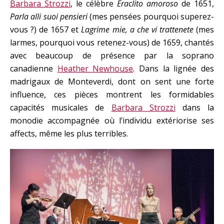
Barbara Strozzi
, le célèbre
Eraclito amoroso
de 1651,
Parla alli suoi pensieri
(mes pensées pourquoi superez-
vous ?) de 1657 et
Lagrime mie, a che vi trattenete
(mes
larmes, pourquoi vous retenez-vous) de 1659, chantés
avec beaucoup de présence par la soprano
canadienne
Heather Newhouse
. Dans la lignée des
madrigaux de Monteverdi, dont on sent une forte
influence, ces pièces montrent les formidables
capacités musicales de
Barbara Strozzi
dans la
monodie accompagnée où l’individu extériorise ses
affects, même les plus terribles.