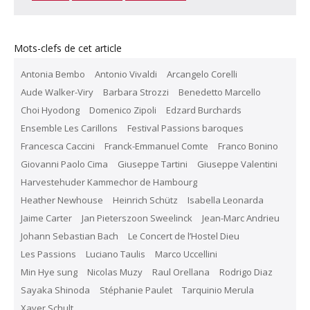
Mots-clefs de cet article
Antonia Bembo
Antonio Vivaldi
Arcangelo Corelli
Aude Walker-Viry
Barbara Strozzi
Benedetto Marcello
Choi Hyodong
Domenico Zipoli
Edzard Burchards
Ensemble Les Carillons
Festival Passions baroques
Francesca Caccini
Franck-Emmanuel Comte
Franco Bonino
Giovanni Paolo Cima
Giuseppe Tartini
Giuseppe Valentini
Harvestehuder Kammechor de Hambourg
Heather Newhouse
Heinrich Schütz
Isabella Leonarda
Jaime Carter
Jan Pieterszoon Sweelinck
Jean-Marc Andrieu
Johann Sebastian Bach
Le Concert de l’Hostel Dieu
Les Passions
Luciano Taulis
Marco Uccellini
Min Hye sung
Nicolas Muzy
Raul Orellana
Rodrigo Diaz
Sayaka Shinoda
Stéphanie Paulet
Tarquinio Merula
Xaver Schult