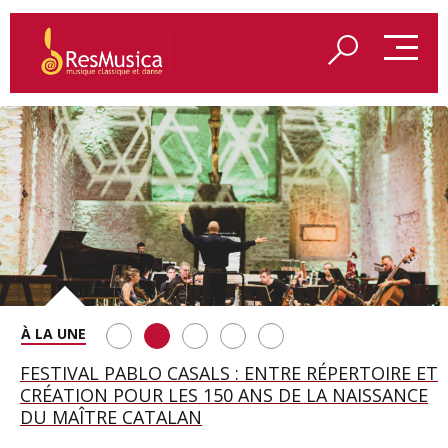
SAINT FRANÇOIS D’ASSISE À SALZBOURG, UNE
FESTIVAL PABLO CASALS : ENTRE RÉPERTOIRE ET
A BAYREUTH, LE 150E ANNIVERSAIRE DU RING
BETSY JOLAS FÊTE SON CENTIÈME
GEORGE BENJAMIN : « MES PARENTS AVAIENT
SOIRÉE IMMENSE PORTÉE PAR ROMEO
CRÉATION POUR LES 150 ANS DE LA NAISSANCE
WAGNÉRIEN GÉNÉRÉ PAR L’IA
ANNIVERSAIRE
CETTE EXIGENCE DE L’OBJET CISELÉ »
CASTELLUCCI ET MAXIME PASCAL
DU MAÎTRE CATALAN