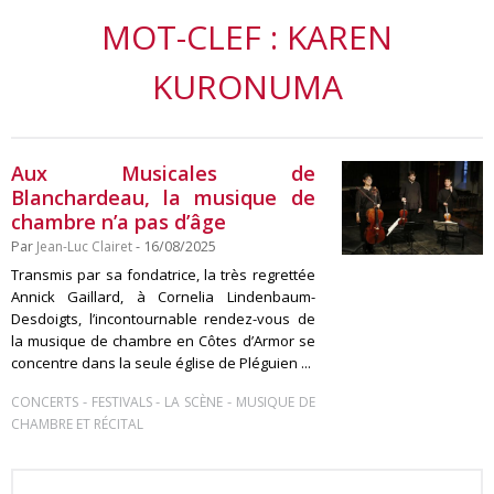
MOT-CLEF : KAREN
KURONUMA
Aux Musicales de
Blanchardeau, la musique de
chambre n’a pas d’âge
Par
Jean-Luc Clairet
- 16/08/2025
Transmis par sa fondatrice, la très regrettée
Annick Gaillard, à Cornelia Lindenbaum-
Desdoigts, l’incontournable rendez-vous de
la musique de chambre en Côtes d’Armor se
concentre dans la seule église de Pléguien ...
-
-
-
CONCERTS
FESTIVALS
LA SCÈNE
MUSIQUE DE
CHAMBRE ET RÉCITAL