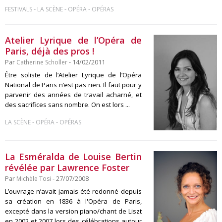
-
-
-
FESTIVALS
LA SCÈNE
OPÉRA
OPÉRAS
Atelier Lyrique de l’Opéra de
Paris, déjà des pros !
Par
Catherine Scholler
- 14/02/2011
Être soliste de l’Atelier Lyrique de l’Opéra
National de Paris n’est pas rien. Il faut pour y
parvenir des années de travail acharné, et
des sacrifices sans nombre. On est lors ...
-
-
LA SCÈNE
OPÉRA
OPÉRAS
La Esméralda de Louise Bertin
révélée par Lawrence Foster
Par
Michèle Tosi
- 27/07/2008
L’ouvrage n’avait jamais été redonné depuis
sa création en 1836 à l'Opéra de Paris,
excepté dans la version piano/chant de Liszt
en 2002 et 2007 lors des célébrations autour