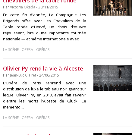
chevaliers de la table ronde
Par
Victoria Okada
- 30/11/2015
En cette fin d'année, La Compagnie Les
Brigands offre avec Les Chevaliers de la
Table ronde d’Hervé, un choix d'œuvre
réjouissant, lors d'une importante tournée
nationale — et même internationale avec ...
-
-
LA SCÈNE
OPÉRA
OPÉRAS
Olivier Py rend la vie à Alceste
Par
Jean-Luc Clairet
- 24/06/2015
L'Opéra de Paris reprend avec une
distribution de luxe le tableau noir géant sur
lequel Olivier Py, en 2013, avait fait revenir
d'entre les morts l'Alceste de Gluck. Ce
memento ...
-
-
LA SCÈNE
OPÉRA
OPÉRAS