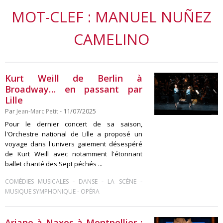
MOT-CLEF : MANUEL NUÑEZ
CAMELINO
Kurt Weill de Berlin à
Broadway… en passant par
Lille
Par
Jean-Marc Petit
- 11/07/2025
Pour le dernier concert de sa saison,
l'Orchestre national de Lille a proposé un
voyage dans l'univers gaiement désespéré
de Kurt Weill avec notamment l'étonnant
ballet chanté des Sept péchés ...
-
-
-
COMÉDIES MUSICALES
DANSE
LA SCÈNE
-
MUSIQUE SYMPHONIQUE
OPÉRA
Ariane à Naxos à Montpellier :