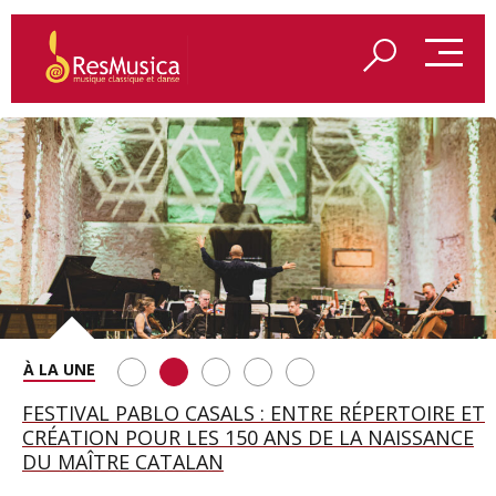
SAINT FRANÇOIS D’ASSISE À SALZBOURG, UNE
FESTIVAL PABLO CASALS : ENTRE RÉPERTOIRE ET
A BAYREUTH, LE 150E ANNIVERSAIRE DU RING
BETSY JOLAS FÊTE SON CENTIÈME
GEORGE BENJAMIN : « MES PARENTS AVAIENT
SOIRÉE IMMENSE PORTÉE PAR ROMEO
CRÉATION POUR LES 150 ANS DE LA NAISSANCE
WAGNÉRIEN GÉNÉRÉ PAR L’IA
ANNIVERSAIRE
CETTE EXIGENCE DE L’OBJET CISELÉ »
CASTELLUCCI ET MAXIME PASCAL
DU MAÎTRE CATALAN