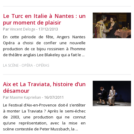
Le Turc en Italie à Nantes : un
pur moment de plaisir
Par
Vincent Deloge
- 17/12/2013
En cette période de fête, Angers Nantes
Opéra a choisi de confier une nouvelle
production de ce bijou rossinien à l’homme
de théâtre anglais Lee Blakeley qui a fait le ...
-
-
LA SCÈNE
OPÉRA
OPÉRAS
Aix et La Traviata, histoire d’un
désamour
Par
Maxime Kaprielian
- 16/07/2011
Le Festival d’Aix-en-Provence doit-il s’entêter
à monter La Traviata ? Après le semi-échec
de 2003, une production qui ne connut
qu’une représentation, avec la mise en
scène contestée de Peter Mussbach, la ...