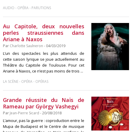
-
-
AUDIO
OPÉRA
PARUTIONS
Au Capitole, deux nouvelles
perles straussiennes dans
Ariane à Naxos
Par
Charlotte Saulneron
- 04/03/2019
L’un des spectacles les plus attendus de
cette saison lyrique se joue actuellement au
Théâtre du Capitole de Toulouse. Pour cet
Ariane à Naxos, ce n’est pas moins de trois ...
-
-
LA SCÈNE
OPÉRA
OPÉRAS
Grande réussite du Naïs de
Rameau par György Vashegyi
Par
Jean-Pierre Sicard
- 20/08/2018
L’amour, pas la guerre : coproduction entre le
Mupa de Budapest et le Centre de musique