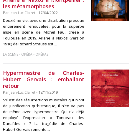
les métamorphoses
Par
Jean-Luc Clairet
- 17/04/2022
Deuxième vie, avec une distribution presque
entièrement renouvelée, pour la superbe
mise en scène de Michel Fau, créée à
Toulouse en 2019. Ariane à Naxos (version
1916) de Richard Strauss est ...
-
-
LA SCÈNE
OPÉRA
OPÉRAS
Hypermnestre de Charles-
Hubert Gervais : emballant
retour
Par
Jean-Luc Clairet
- 18/11/2019
S’il est des résurrections musicales qui n’ont
de justification qu’historique, il n’en va pas
de même avec Hypermnestre. Qui n’a déjà
employé l’expression « Tonneau des
Danaïdes » ? La tragédie de Charles-
Hubert Gervais remonte ...