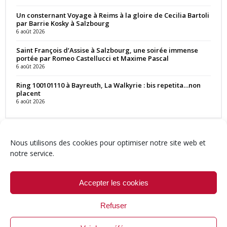
Un consternant Voyage à Reims à la gloire de Cecilia Bartoli
par Barrie Kosky à Salzbourg
6 août 2026
Saint François d’Assise à Salzbourg, une soirée immense
portée par Romeo Castellucci et Maxime Pascal
6 août 2026
Ring 100101110 à Bayreuth, La Walkyrie : bis repetita…non
placent
6 août 2026
Nous utilisons des cookies pour optimiser notre site web et
notre service.
Contact
Qui sommes-nous ?
Équipe
Newsletter
Annonces
Crédits & Mentions
Politique de cookies (UE)
Accepter les cookies
Refuser