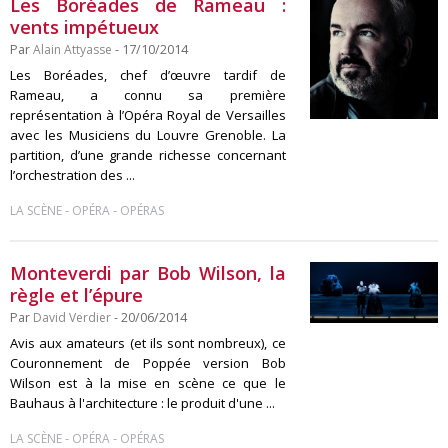
Les Boréades de Rameau :
vents impétueux
Par
Alain Attyasse
- 17/10/2014
Les Boréades, chef d’œuvre tardif de
Rameau, a connu sa première
représentation à l’Opéra Royal de Versailles
avec les Musiciens du Louvre Grenoble. La
partition, d’une grande richesse concernant
l’orchestration des ...
-
-
LA SCÈNE
OPÉRA
OPÉRAS
Monteverdi par Bob Wilson, la
règle et l’épure
Par
David Verdier
- 20/06/2014
Avis aux amateurs (et ils sont nombreux), ce
Couronnement de Poppée version Bob
Wilson est à la mise en scène ce que le
Bauhaus à l'architecture : le produit d'une ...
-
-
LA SCÈNE
OPÉRA
OPÉRAS