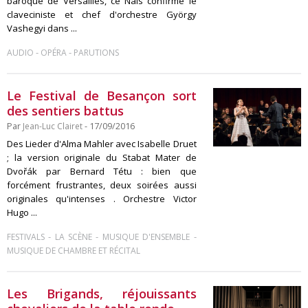
baroque de Versailles, ce Naïs confirme le
claveciniste et chef d'orchestre György
Vashegyi dans ...
-
-
AUDIO
OPÉRA
PARUTIONS
Le Festival de Besançon sort
des sentiers battus
Par
Jean-Luc Clairet
- 17/09/2016
Des Lieder d'Alma Mahler avec Isabelle Druet
; la version originale du Stabat Mater de
Dvořák par Bernard Tétu : bien que
forcément frustrantes, deux soirées aussi
originales qu'intenses . Orchestre Victor
Hugo ...
-
-
-
FESTIVALS
LA SCÈNE
MUSIQUE D'ENSEMBLE
MUSIQUE DE CHAMBRE ET RÉCITAL
Les Brigands, réjouissants