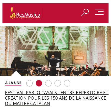
SAINT FRANÇOIS D’ASSISE À SALZBOURG, UNE
FESTIVAL PABLO CASALS : ENTRE RÉPERTOIRE ET
A BAYREUTH, LE 150E ANNIVERSAIRE DU RING
BETSY JOLAS FÊTE SON CENTIÈME
GEORGE BENJAMIN : « MES PARENTS AVAIENT
SOIRÉE IMMENSE PORTÉE PAR ROMEO
CRÉATION POUR LES 150 ANS DE LA NAISSANCE
WAGNÉRIEN GÉNÉRÉ PAR L’IA
ANNIVERSAIRE
CETTE EXIGENCE DE L’OBJET CISELÉ »
CASTELLUCCI ET MAXIME PASCAL
DU MAÎTRE CATALAN