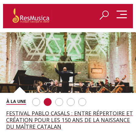
SAINT FRANÇOIS D’ASSISE À SALZBOURG, UNE
FESTIVAL PABLO CASALS : ENTRE RÉPERTOIRE ET
A BAYREUTH, LE 150E ANNIVERSAIRE DU RING
BETSY JOLAS FÊTE SON CENTIÈME
GEORGE BENJAMIN : « MES PARENTS AVAIENT
SOIRÉE IMMENSE PORTÉE PAR ROMEO
CRÉATION POUR LES 150 ANS DE LA NAISSANCE
WAGNÉRIEN GÉNÉRÉ PAR L’IA
ANNIVERSAIRE
CETTE EXIGENCE DE L’OBJET CISELÉ »
CASTELLUCCI ET MAXIME PASCAL
DU MAÎTRE CATALAN