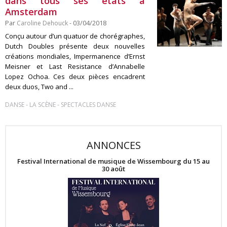
dans tous ses états à
Amsterdam
Par
Caroline Dehouck
- 03/04/2018
Conçu autour d’un quatuor de chorégraphes,
Dutch Doubles présente deux nouvelles
créations mondiales, Impermanence d’Ernst
Meisner et Last Resistance d’Annabelle
Lopez Ochoa. Ces deux pièces encadrent
deux duos, Two and ...
-
-
DANSE
LA SCÈNE
SPECTACLES DANSE
ANNONCES
Festival International de musique de Wissembourg du 15 au
30 août