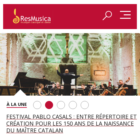
SAINT FRANÇOIS D’ASSISE À SALZBOURG, UNE
FESTIVAL PABLO CASALS : ENTRE RÉPERTOIRE ET
A BAYREUTH, LE 150E ANNIVERSAIRE DU RING
BETSY JOLAS FÊTE SON CENTIÈME
GEORGE BENJAMIN : « MES PARENTS AVAIENT
SOIRÉE IMMENSE PORTÉE PAR ROMEO
CRÉATION POUR LES 150 ANS DE LA NAISSANCE
WAGNÉRIEN GÉNÉRÉ PAR L’IA
ANNIVERSAIRE
CETTE EXIGENCE DE L’OBJET CISELÉ »
CASTELLUCCI ET MAXIME PASCAL
DU MAÎTRE CATALAN