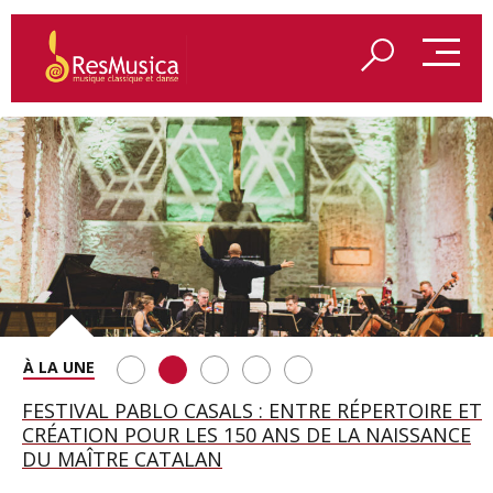
SAINT FRANÇOIS D’ASSISE À SALZBOURG, UNE
FESTIVAL PABLO CASALS : ENTRE RÉPERTOIRE ET
A BAYREUTH, LE 150E ANNIVERSAIRE DU RING
BETSY JOLAS FÊTE SON CENTIÈME
GEORGE BENJAMIN : « MES PARENTS AVAIENT
SOIRÉE IMMENSE PORTÉE PAR ROMEO
CRÉATION POUR LES 150 ANS DE LA NAISSANCE
WAGNÉRIEN GÉNÉRÉ PAR L’IA
ANNIVERSAIRE
CETTE EXIGENCE DE L’OBJET CISELÉ »
CASTELLUCCI ET MAXIME PASCAL
DU MAÎTRE CATALAN