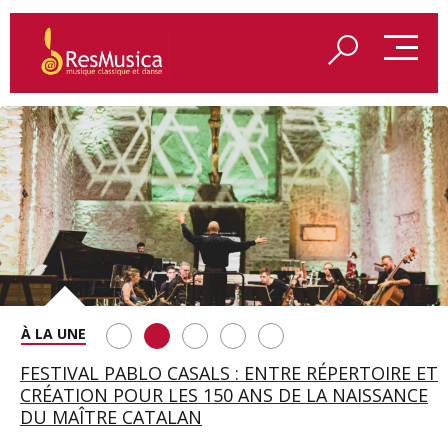
SAINT FRANÇOIS D’ASSISE À SALZBOURG, UNE
FESTIVAL PABLO CASALS : ENTRE RÉPERTOIRE ET
A BAYREUTH, LE 150E ANNIVERSAIRE DU RING
BETSY JOLAS FÊTE SON CENTIÈME
GEORGE BENJAMIN : « MES PARENTS AVAIENT
SOIRÉE IMMENSE PORTÉE PAR ROMEO
CRÉATION POUR LES 150 ANS DE LA NAISSANCE
WAGNÉRIEN GÉNÉRÉ PAR L’IA
ANNIVERSAIRE
CETTE EXIGENCE DE L’OBJET CISELÉ »
CASTELLUCCI ET MAXIME PASCAL
DU MAÎTRE CATALAN