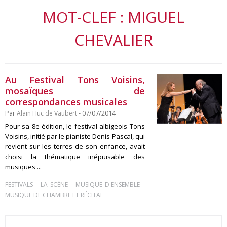
MOT-CLEF : MIGUEL
CHEVALIER
Au Festival Tons Voisins,
mosaïques de
correspondances musicales
Par
Alain Huc de Vaubert
- 07/07/2014
Pour sa 8e édition, le festival albigeois Tons
Voisins, initié par le pianiste Denis Pascal, qui
revient sur les terres de son enfance, avait
choisi la thématique inépuisable des
musiques ...
-
-
-
FESTIVALS
LA SCÈNE
MUSIQUE D'ENSEMBLE
MUSIQUE DE CHAMBRE ET RÉCITAL