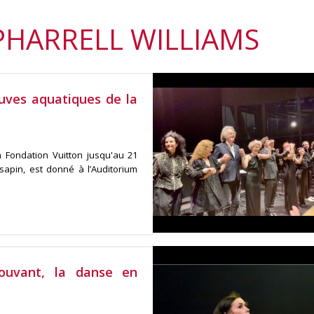
PHARRELL WILLIAMS
uves aquatiques de la
 Fondation Vuitton jusqu'au 21
apin, est donné à l’Auditorium
ouvant, la danse en