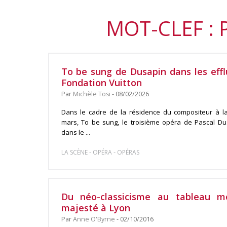
MOT-CLEF : 
To be sung de Dusapin dans les effl
Fondation Vuitton
Par
Michèle Tosi
- 08/02/2026
Dans le cadre de la résidence du compositeur à la
mars, To be sung, le troisième opéra de Pascal Dus
dans le ...
-
-
LA SCÈNE
OPÉRA
OPÉRAS
Du néo-classicisme au tableau m
majesté à Lyon
Par
Anne O'Byrne
- 02/10/2016