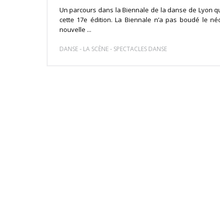
Un parcours dans la Biennale de la danse de Lyon qu
cette 17e édition. La Biennale n’a pas boudé le néo
nouvelle ...
-
-
DANSE
LA SCÈNE
SPECTACLES DANSE