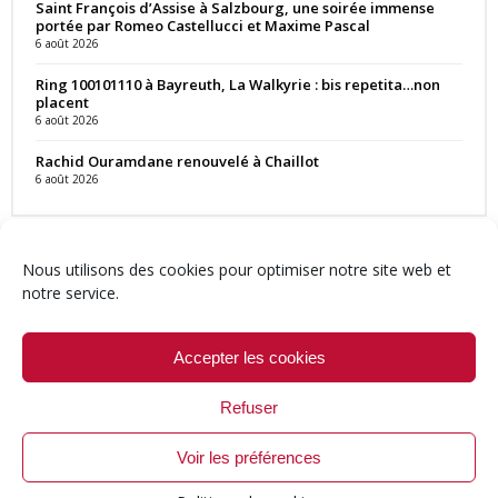
Saint François d’Assise à Salzbourg, une soirée immense
portée par Romeo Castellucci et Maxime Pascal
6 août 2026
Ring 100101110 à Bayreuth, La Walkyrie : bis repetita…non
placent
6 août 2026
Rachid Ouramdane renouvelé à Chaillot
6 août 2026
Nous utilisons des cookies pour optimiser notre site web et
notre service.
Contact
Qui sommes-nous ?
Équipe
Newsletter
Annonces
Crédits & Mentions
Politique de cookies (UE)
Accepter les cookies
Refuser
Voir les préférences
© 1999-2026 ResMusica.net Tous droits réservés.