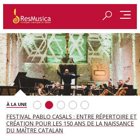
SAINT FRANÇOIS D’ASSISE À SALZBOURG, UNE
FESTIVAL PABLO CASALS : ENTRE RÉPERTOIRE ET
A BAYREUTH, LE 150E ANNIVERSAIRE DU RING
BETSY JOLAS FÊTE SON CENTIÈME
GEORGE BENJAMIN : « MES PARENTS AVAIENT
SOIRÉE IMMENSE PORTÉE PAR ROMEO
CRÉATION POUR LES 150 ANS DE LA NAISSANCE
WAGNÉRIEN GÉNÉRÉ PAR L’IA
ANNIVERSAIRE
CETTE EXIGENCE DE L’OBJET CISELÉ »
CASTELLUCCI ET MAXIME PASCAL
DU MAÎTRE CATALAN