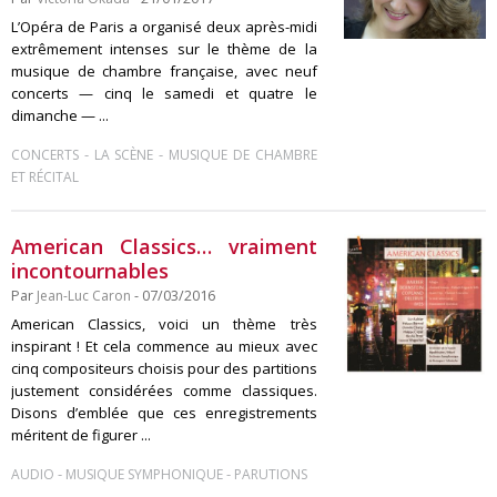
L’Opéra de Paris a organisé deux après-midi
extrêmement intenses sur le thème de la
musique de chambre française, avec neuf
concerts — cinq le samedi et quatre le
dimanche — ...
-
-
CONCERTS
LA SCÈNE
MUSIQUE DE CHAMBRE
ET RÉCITAL
American Classics… vraiment
incontournables
Par
Jean-Luc Caron
- 07/03/2016
American Classics, voici un thème très
inspirant ! Et cela commence au mieux avec
cinq compositeurs choisis pour des partitions
justement considérées comme classiques.
Disons d’emblée que ces enregistrements
méritent de figurer ...
-
-
AUDIO
MUSIQUE SYMPHONIQUE
PARUTIONS