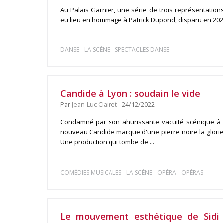
Au Palais Garnier, une série de trois représentations
eu lieu en hommage à Patrick Dupond, disparu en 2021 
-
-
DANSE
LA SCÈNE
SPECTACLES DANSE
Candide à Lyon : soudain le vide
Par
Jean-Luc Clairet
- 24/12/2022
Condamné par son ahurissante vacuité scénique à n
nouveau Candide marque d'une pierre noire la glorie
Une production qui tombe de ...
-
-
-
COMÉDIES MUSICALES
LA SCÈNE
OPÉRA
OPÉRAS
Le mouvement esthétique de Sidi 