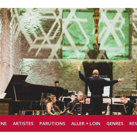
ÈNE
ARTISTES
PARUTIONS
ALLER + LOIN
GENRES
RE