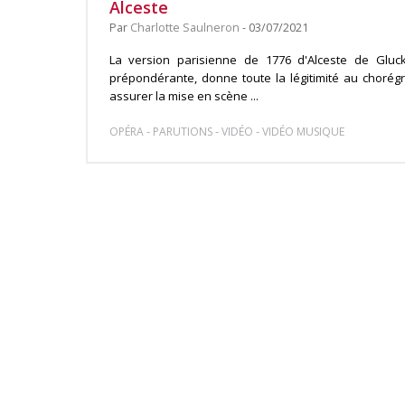
Alceste
Par
Charlotte Saulneron
- 03/07/2021
La version parisienne de 1776 d'Alceste de Gluck
prépondérante, donne toute la légitimité au chorég
assurer la mise en scène ...
-
-
-
OPÉRA
PARUTIONS
VIDÉO
VIDÉO MUSIQUE