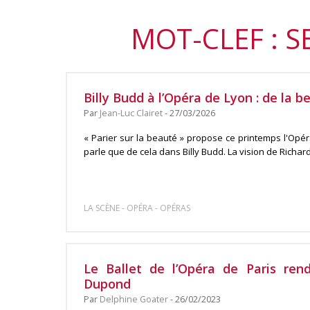
MOT-CLEF : 
Billy Budd à l’Opéra de Lyon : de la b
Par
Jean-Luc Clairet
- 27/03/2026
« Parier sur la beauté » propose ce printemps l'Opér
parle que de cela dans Billy Budd. La vision de Richard 
-
-
LA SCÈNE
OPÉRA
OPÉRAS
Le Ballet de l’Opéra de Paris re
Dupond
Par
Delphine Goater
- 26/02/2023