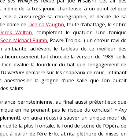
ée des Walkyries
revue par Joe Hisaishi. Cet air des
ps même de la très jeune chanteuse, à un point tel que
, elle a aussi réglé sa chorégraphie, et décidé de sa
eille dame de
Tichina Vaughn
, toute d’abattage, le sobre
Derek Welton
, complètent le quatuor. Une tonique
,
Sean Michael Plumb
, Pawe
Trojak…) un chœur ravi de
ł
on ambiante, achèvent le tableau de ce meilleur des
i a heureusement fait choix de la version de 1989, celle
a bien évalué la lourdeur du bât que l’engagement de
l’
Ouverture
démarre sur les chapeaux de roue, intimant
à anesthésier la grogne d’une salle que l’on aurait
des saluts.
uriance bernsteinienne, au final aussi prétentieux que
lémique en ne prenant pas le risque du conclusif «
Any
mplement), on aura réussi à sauver un unique motif de
 nudité la plus frontale, le fond de scène de l’Opéra de
ui, à partir de l’ère Erlo, abrita pléthore de mises en