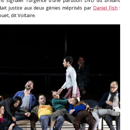
s signaler l’urgence d’une parution DVD du brillant
ait justice aux deux génies méprisés par
Daniel Fish
:
et, dit Voltaire.