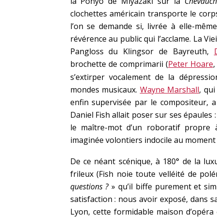
la Ponyo de Miyazaki sur la
Chevauch
clochettes américain transporte le cor
l’on se demande si, livrée à elle-même
révérence au public qui l’acclame. La Vi
Pangloss du Klingsor de Bayreuth,
brochette de comprimarii (
Peter Hoare
s’extirper vocalement de la dépressi
mondes musicaux.
Wayne Marshall
, qu
enfin supervisée par le compositeur, 
Daniel Fish allait poser sur ses épaules : 
le maître-mot d’un roboratif propre 
imaginée volontiers indocile au moment 
De ce néant scénique, à 180° de la lux
frileux (Fish noie toute velléité de po
questions ?
» qu’il biffe purement et si
satisfaction : nous avoir exposé, dans sa
Lyon, cette formidable maison d’opéra q