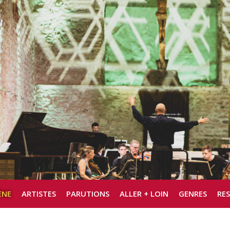
ÈNE
ARTISTES
PARUTIONS
ALLER + LOIN
GENRES
RE