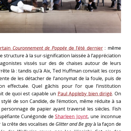
ertain
Couronnement de Poppée
de l’été dernier
: même
 structure à la sur-signification laissée à l’appréciation
agonistes vissés sur des de chaises autour de leurs
ête là : tandis qu’à Aix, Ted Huffman conviait les corps
ente de les détacher de l’anonymat de la foule, puis de
n effectuée. Quel gâchis pour l’or que l’institution
ait de quoi est capable un
Paul Appleby bien dirigé
. On
et stylé de son Candide, de l’émotion, même réduite à sa
 ce personnage de papier ayant traversé les siècles. Fish
stupéfiante Cunégonde de
Sharleen Joynt
, une inconnue
r la crête des vocalises de
Glitter and Be gay
à la façon de