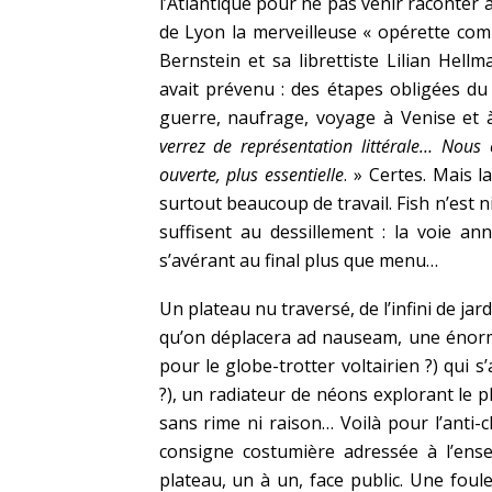
l’Atlantique pour ne pas venir raconter 
de Lyon la merveilleuse « opérette com
Bernstein et sa librettiste Lilian Hel
avait prévenu : des étapes obligées du
guerre, naufrage, voyage à Venise et 
verrez de représentation littérale… Nous 
ouverte, plus essentielle
. » Certes. Mais 
surtout beaucoup de travail. Fish n’est
suffisent au dessillement : la voie an
s’avérant au final plus que menu…
Un plateau nu traversé, de l’infini de jar
qu’on déplacera ad nauseam, une énorme
pour le globe-trotter voltairien ?) qui 
?), un radiateur de néons explorant le 
sans rime ni raison… Voilà pour l’anti-
consigne costumière adressée à l’ensem
plateau, un à un, face public. Une foule