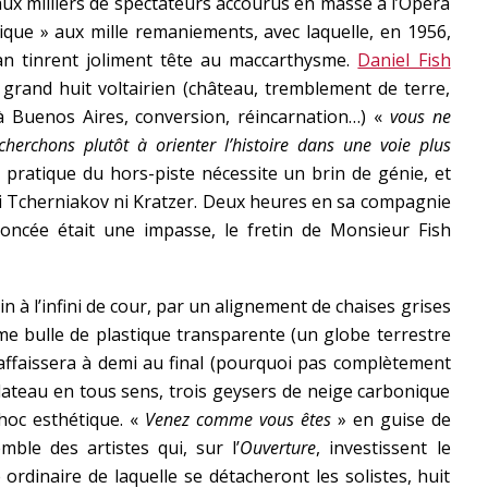
aux milliers de spectateurs accourus en masse à l’Opéra
ique » aux mille remaniements, avec laquelle, en 1956,
lman tinrent joliment tête au maccarthysme.
Daniel Fish
 grand huit voltairien (château, tremblement de terre,
à Buenos Aires, conversion, réincarnation…) «
vous ne
cherchons plutôt à orienter l’histoire dans une voie plus
la pratique du hors-piste nécessite un brin de génie, et
 ni Tcherniakov ni Kratzer. Deux heures en sa compagnie
noncée était une impasse, le fretin de Monsieur Fish
din à l’infini de cour, par un alignement de chaises grises
 bulle de plastique transparente (un globe terrestre
s’affaissera à demi au final (pourquoi pas complètement
plateau en tous sens, trois geysers de neige carbonique
choc esthétique. «
Venez comme vous êtes
» en guise de
ble des artistes qui, sur l’
Ouverture
, investissent le
 ordinaire de laquelle se détacheront les solistes, huit