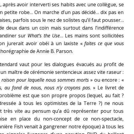
 après avoir interverti ses habits avec une collègue, se
 en petite robe… On marche d’un pas décidé… dix pas en
ises, parfois sous le nez de solistes qu’il faut pousser…
e deux dans un coin mais surtout dans l’indifférence
dandiner sur
What’s the Use
… Les mains sont sollicitées
on jurerait avoir obéi à un laxiste «
faites ce que vous
-chorégraphie de Annie B. Parson.
tendard vaut pour les dialogues évacués au profit de
un maître de cérémonie sentencieux assez vite raseur :
la raison pour laquelle nous sommes morts
» ou encore : «
s, au fond de nous, nous n’y croyons pas
. » Le livret de
 problème est que son propre propos (lequel, au fait ?
ressée à tous les optimistes de la Terre ?) ne nous
it très vite au pensum qu’a dû représenter pour tous
 mise en place du non-concept de ce non-spectacle,
manière Fish venait à gangrener notre époque) à tous les