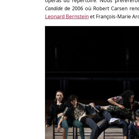
opéras du répertoire. Nous préféreron
Candide
de 2006 où Robert Carsen rend
Leonard Bernstein
et François-Marie Arou