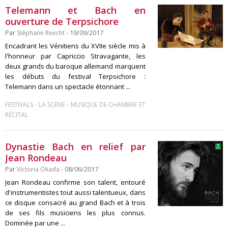
Telemann et Bach en
ouverture de Terpsichore
Par
Stéphane Reecht
- 19/09/2017
Encadrant les Vénitiens du XVIIe siècle mis à
l'honneur par Capriccio Stravagante, les
deux grands du baroque allemand marquent
les débuts du festival Terpsichore :
Telemann dans un spectacle étonnant ...
-
-
FESTIVALS
LA SCÈNE
MUSIQUE DE CHAMBRE ET
RÉCITAL
Dynastie Bach en relief par
Jean Rondeau
Par
Victoria Okada
- 08/06/2017
Jean Rondeau confirme son talent, entouré
d'instrumentistes tout aussi talentueux, dans
ce disque consacré au grand Bach et à trois
de ses fils musiciens les plus connus.
Dominée par une ...