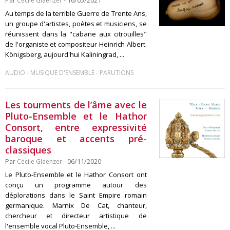
Par
Cécile Glaenzer
- 16/05/2021
Au temps de la terrible Guerre de Trente Ans,
un groupe d'artistes, poètes et musiciens, se
réunissent dans la "cabane aux citrouilles"
de l'organiste et compositeur Heinrich Albert.
Königsberg, aujourd'hui Kaliningrad, ...
-
-
AUDIO
MUSIQUE D'ENSEMBLE
PARUTIONS
Les tourments de l’âme avec le
Pluto-Ensemble et le Hathor
Consort, entre expressivité
baroque et accents pré-
classiques
Par
Cécile Glaenzer
- 06/11/2020
Le Pluto-Ensemble et le Hathor Consort ont
conçu un programme autour des
déplorations dans le Saint Empire romain
germanique. Marnix De Cat, chanteur,
chercheur et directeur artistique de
l'ensemble vocal Pluto-Ensemble, ...