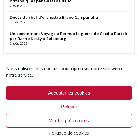
britanniques par Gaëtan Puaud
7 août 2026
Décès du chef d’orchestre Bruno Campanella
6 août 2026
Un consternant Voyage à Reims à la gloire de Cecilia Bartoli
par Barrie Kosky à Salzbourg
6 août 2026
Nous utilisons des cookies pour optimiser notre site web et
notre service.
Contact
Qui sommes-nous ?
Équipe
Newsletter
Annonces
Crédits & Mentions
Politique de cookies (UE)
Accepter les cookies
Refuser
Voir les préférences
© 1999-2026 ResMusica.net Tous droits réservés.
Politique de cookies