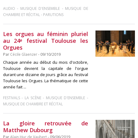
-
-
AUDIO
MUSIQUE D'ENSEMBLE
MUSIQUE DE
-
CHAMBRE ET RÉCITAL
PARUTIONS
Les orgues au féminin pluriel
au 24ᵉ festival Toulouse les
Orgues
Par
Cécile Glaenzer
- 09/10/2019
Chaque année au début du mois d'octobre,
Toulouse devient la capitale de l'orgue
durant une dizaine de jours grâce au festival
Toulouse les Orgues. La thématique de cette
année fait ...
-
-
-
FESTIVALS
LA SCÈNE
MUSIQUE D'ENSEMBLE
MUSIQUE DE CHAMBRE ET RÉCITAL
La gloire retrouvée de
Matthew Dubourg
Par
Alain Huc de Vaubert
- 09/06/2019