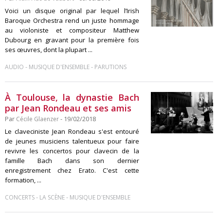
Voici un disque original par lequel l’Irish
Baroque Orchestra rend un juste hommage
au violoniste et compositeur Matthew
Dubourg en gravant pour la première fois
ses œuvres, dont la plupart ...
-
-
AUDIO
MUSIQUE D'ENSEMBLE
PARUTIONS
À Toulouse, la dynastie Bach
par Jean Rondeau et ses amis
Par
Cécile Glaenzer
- 19/02/2018
Le claveciniste Jean Rondeau s'est entouré
de jeunes musiciens talentueux pour faire
revivre les concertos pour clavecin de la
famille Bach dans son dernier
enregistrement chez Erato. C'est cette
formation, ...
-
-
CONCERTS
LA SCÈNE
MUSIQUE D'ENSEMBLE