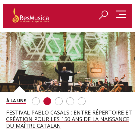
SAINT FRANÇOIS D’ASSISE À SALZBOURG, UNE
FESTIVAL PABLO CASALS : ENTRE RÉPERTOIRE ET
A BAYREUTH, LE 150E ANNIVERSAIRE DU RING
BETSY JOLAS FÊTE SON CENTIÈME
GEORGE BENJAMIN : « MES PARENTS AVAIENT
SOIRÉE IMMENSE PORTÉE PAR ROMEO
CRÉATION POUR LES 150 ANS DE LA NAISSANCE
WAGNÉRIEN GÉNÉRÉ PAR L’IA
ANNIVERSAIRE
CETTE EXIGENCE DE L’OBJET CISELÉ »
CASTELLUCCI ET MAXIME PASCAL
DU MAÎTRE CATALAN