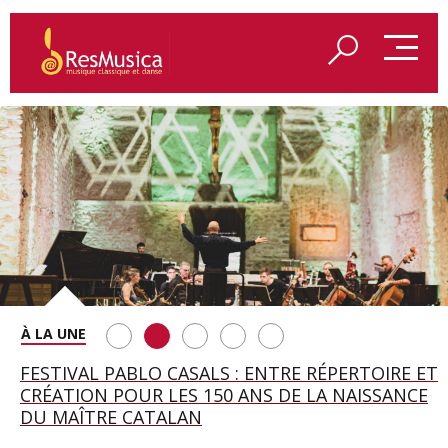
SAINT FRANÇOIS D’ASSISE À SALZBOURG, UNE
FESTIVAL PABLO CASALS : ENTRE RÉPERTOIRE ET
A BAYREUTH, LE 150E ANNIVERSAIRE DU RING
BETSY JOLAS FÊTE SON CENTIÈME
GEORGE BENJAMIN : « MES PARENTS AVAIENT
SOIRÉE IMMENSE PORTÉE PAR ROMEO
CRÉATION POUR LES 150 ANS DE LA NAISSANCE
WAGNÉRIEN GÉNÉRÉ PAR L’IA
ANNIVERSAIRE
CETTE EXIGENCE DE L’OBJET CISELÉ »
CASTELLUCCI ET MAXIME PASCAL
DU MAÎTRE CATALAN