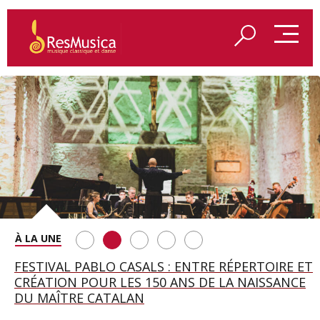
SAINT FRANÇOIS D’ASSISE À SALZBOURG, UNE
FESTIVAL PABLO CASALS : ENTRE RÉPERTOIRE ET
A BAYREUTH, LE 150E ANNIVERSAIRE DU RING
BETSY JOLAS FÊTE SON CENTIÈME
GEORGE BENJAMIN : « MES PARENTS AVAIENT
SOIRÉE IMMENSE PORTÉE PAR ROMEO
CRÉATION POUR LES 150 ANS DE LA NAISSANCE
WAGNÉRIEN GÉNÉRÉ PAR L’IA
ANNIVERSAIRE
CETTE EXIGENCE DE L’OBJET CISELÉ »
CASTELLUCCI ET MAXIME PASCAL
DU MAÎTRE CATALAN