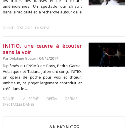
les traces des danses et de la culture
amérindiennes. Un spectacle qui s’inscrit
dans la radicalité et la recherche autour de la
...
-
-
DANSE
FESTIVALS
LA SCÈNE
INITIO, une œuvre à écouter
sans la voir
Par
Delphine Goater
- 04/12/2017
Diplômés du CNSMD de Paris, Pedro Garcia-
Velasquez et Tatiana Julien ont conçu INITIO,
un opéra de poche pour voix et chœur.
Ambitieux, ce projet largement coproduit et
créé dans le ...
-
-
-
-
DANSE
LA SCÈNE
OPÉRA
OPÉRAS
SPECTACLES DANSE
ANNONCES