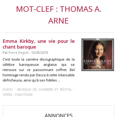
MOT-CLEF : THOMAS A.
ARNE
Emma Kirkby, une vie pour le
chant baroque
Par
Pierre Degott
- 12/05/2015
C’est toute la carrière discographique de la
célèbre baroqueuse anglaise qui se
retrouve sur ce passionnant coffret. Bel
hommage rendu par Decca à cette inlassable
défricheuse, ainsi qu’à ses fidèles ...
-
-
AUDIO
MUSIQUE DE CHAMBRE ET RÉCITAL
-
OPÉRA
PARUTIONS
ANNONCES