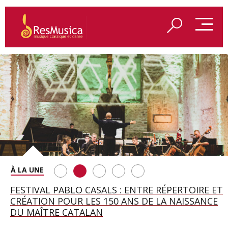
SAINT FRANÇOIS D’ASSISE À SALZBOURG, UNE
FESTIVAL PABLO CASALS : ENTRE RÉPERTOIRE ET
A BAYREUTH, LE 150E ANNIVERSAIRE DU RING
BETSY JOLAS FÊTE SON CENTIÈME
GEORGE BENJAMIN : « MES PARENTS AVAIENT
SOIRÉE IMMENSE PORTÉE PAR ROMEO
CRÉATION POUR LES 150 ANS DE LA NAISSANCE
WAGNÉRIEN GÉNÉRÉ PAR L’IA
ANNIVERSAIRE
CETTE EXIGENCE DE L’OBJET CISELÉ »
CASTELLUCCI ET MAXIME PASCAL
DU MAÎTRE CATALAN