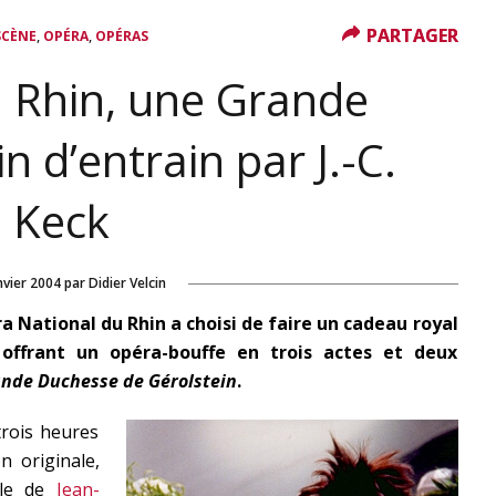
PARTAGER
PARTAGER
,
,
SCÈNE
OPÉRA
OPÉRAS
u Rhin, une Grande
n d’entrain par J.-C.
Keck
nvier 2004
par
Didier Velcin
ra National du Rhin a choisi de faire un cadeau royal
offrant un opéra-bouffe en trois actes et deux
ande Duchesse de Gérolstein
.
 trois heures
n originale,
ble de
Jean-