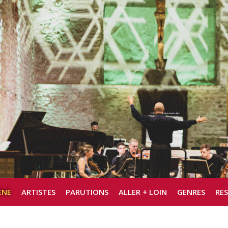
ÈNE
ARTISTES
PARUTIONS
ALLER + LOIN
GENRES
RE