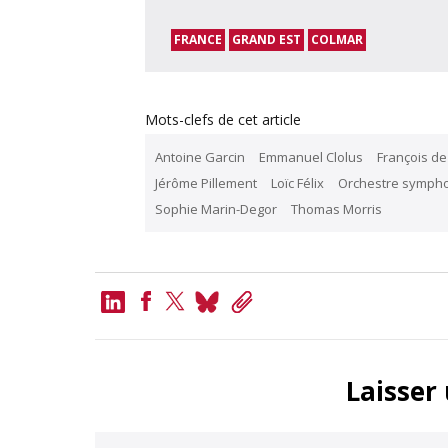
FRANCE
GRAND EST
COLMAR
Mots-clefs de cet article
Antoine Garcin
Emmanuel Clolus
François de
Jérôme Pillement
Loïc Félix
Orchestre symph
Sophie Marin-Degor
Thomas Morris
LinkedIn
Bluesky
Copy
Link
Facebook
Twitter
Laisser