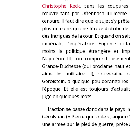
Christophe Keck
, sans les coupures 
l’œuvre tant par Offenbach lui-même ;
censure. Il faut dire que le sujet s’y prêtait 
plus ni moins qu’une féroce diatribe de 
des intrigues de la cour. Et quand on sait
impériale, l’impératrice Eugénie dict
moins la politique étrangère et impé
Napoléon III, on comprend aisémen
Grande-Duchesse (qui proclame haut et 
aime les militaires !), souveraine d
Gérolstein, a quelque peu dérangé les 
l’époque. Et elle est toujours d’actuali
juge en quelques mots.
L’action se passe donc dans le pays i
Gérolstein (« Pierre qui roule », aujourd’
une armée sur le pied de guerre, prête 