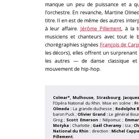
manque un peu de puissance et a que
l’orchestre. En revanche, Martine Olmed
titre. Il en est de même des autres inter
à leur affaire.
Jérôme Pillement
, à la t
musiciens et chanteurs avec tout le b
chorégraphies signées
François de Carp
les décors), elles offrent un surprenant
les autres — de danse classique et
mouvement de hip-hop.
Colmar*, Mulhouse, Strasbourg
.
Jacque
l’Opéra National du Rhin.
Mise en scène :
Fr
Olmeda :
La grande-duchesse ;
Rodolphe B
baron Puck ;
Olivier Grand :
Le général Bou
Grog ;
Scott Emerson :
Népomuc ;
Emman
Motyka :
Charlotte ;
Gaël Cheramy :
Iza ;
Ch
National du Rhin
: direction :
Michel Capp
Pillement
.