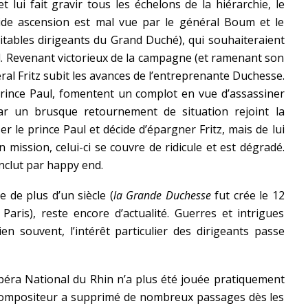
t lui fait gravir tous les échelons de la hiérarchie, le
pide ascension est mal vue par le général Boum et le
ritables dirigeants du Grand Duché), qui souhaiteraient
l. Revenant victorieux de la campagne (et ramenant son
ral Fritz subit les avances de l’entreprenante Duchesse.
rince Paul, fomentent un complot en vue d’assassiner
par un brusque retournement de situation rejoint la
er le prince Paul et décide d’épargner Fritz, mais de lui
ission, celui-ci se couvre de ridicule et est dégradé.
nclut par happy end.
te de plus d’un siècle (
la Grande Duchesse
fut crée le 12
Paris), reste encore d’actualité. Guerres et intrigues
en souvent, l’intérêt particulier des dirigeants passe
péra National du Rhin n’a plus été jouée pratiquement
 compositeur a supprimé de nombreux passages dès les