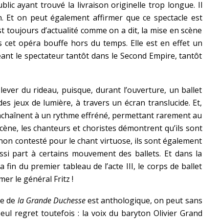
lic ayant trouvé la livraison originelle trop longue. Il
on. Et on peut également affirmer que ce spectacle est
st toujours d’actualité comme on a dit, la mise en scène
s cet opéra bouffe hors du temps. Elle est en effet un
nt le spectateur tantôt dans le Second Empire, tantôt
ver du rideau, puisque, durant l’ouverture, un ballet
des jeux de lumière, à travers un écran translucide. Et,
’enchaînent à un rythme effréné, permettant rarement au
scène, les chanteurs et choristes démontrent qu’ils sont
 non contesté pour le chant virtuose, ils sont également
ssi part à certains mouvement des ballets. Et dans la
a fin du premier tableau de l’acte III, le corps de ballet
er le général Fritz !
re de
la Grande Duchesse
est anthologique, on peut sans
eul regret toutefois : la voix du baryton Olivier Grand