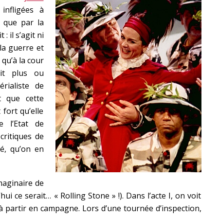
infligées à
 que par la
: il s’agit ni
la guerre et
 qu’à la cour
ait plus ou
rialiste de
t que cette
fort qu’elle
e l’Etat de
critiques de
té, qu’on en
maginaire de
hui ce serait… « Rolling Stone » !). Dans l’acte I, on voit
à partir en campagne. Lors d’une tournée d’inspection,