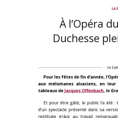
LA 
À l’Opéra d
Duchesse plei
Le
2 ja
Pour les fêtes de fin d’année, l’Opé
aux mélomanes alsaciens, en leur 
tableaux de
Jacques Offenbach
,
la Gr
Et pour être gâté, le public l’a été :
d’un spectacle présenté dans sa versio
restituée grâce au travail remarqua