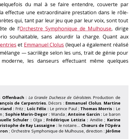
lquefois du mal à se faire entendre, couverte par
a effectue une extraordinaire prestation dans le rôle-
prètes qui, tant par leur jeu que par leur voix, sont tout
ête de l’
Orchestre Symphonique de Mulhouse
, dirige
rio souhaitable, sans alourdir la charge. Quant aux
entries
et
Emmanuel Clolus
(lequel a également réalisé
 mélange — sacrilège selon les uns, trait de génie pour
 moderne, les danseurs effectuant même quelques
s Offenbach
:
La Grande Duchesse de Gérolstein.
Production de
ançois de Carpentries.
Décors :
Emmanuel Clolus
.
Martine
riand :
Fritz ;
Loïc Félix :
Le prince Paul ;
Thomas Morris :
Le
m ;
Sophie Marin-Degor :
Wanda ;
Antoine Garcin :
Le baron
uelle Schuler :
Olga ;
Frédérique Letizia :
Amélie ;
Karine
ristophe de Ray Lassaigne :
le notaire…
Chœurs de l’Opéra
eron
; Orchestre Symphonique de Mulhouse, direction :
Jérôme