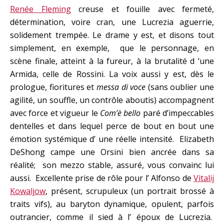
Renée Fleming
creuse et fouille avec fermeté,
détermination, voire cran, une Lucrezia aguerrie,
solidement trempée. Le drame y est, et disons tout
simplement, en exemple, que le personnage, en
scène finale, atteint à la fureur, à la brutalité d ‘une
Armida, celle de Rossini. La voix aussi y est, dès le
prologue, fioritures et
messa di voce
(sans oublier une
agilité, un souffle, un contrôle aboutis) accompagnent
avec force et vigueur le
Com’è bello
paré d’impeccables
dentelles et dans lequel perce de bout en bout une
émotion systémique d’ une réelle intensité. Elizabeth
DeShong campe une Orsini bien ancrée dans sa
réalité; son mezzo stable, assuré, vous convainc lui
aussi. Excellente prise de rôle pour l’ Alfonso de
Vitalij
Kowaljow
, présent, scrupuleux (un portrait brossé à
traits vifs), au baryton dynamique, opulent, parfois
outrancier, comme il sied à l’ époux de Lucrezia.