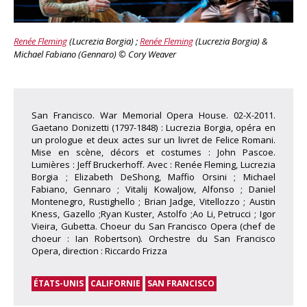
Renée Fleming
(Lucrezia Borgia) ;
Renée Fleming
(Lucrezia Borgia) &
Michael Fabiano (Gennaro) © Cory Weaver
San Francisco. War Memorial Opera House. 02-X-2011.
Gaetano Donizetti (1797-1848) : Lucrezia Borgia, opéra en
un prologue et deux actes sur un livret de Felice Romani.
Mise en scène, décors et costumes : John Pascoe.
Lumières : Jeff Bruckerhoff. Avec : Renée Fleming, Lucrezia
Borgia ; Elizabeth DeShong, Maffio Orsini ; Michael
Fabiano, Gennaro ; Vitalij Kowaljow, Alfonso ; Daniel
Montenegro, Rustighello ; Brian Jadge, Vitellozzo ; Austin
Kness, Gazello ;Ryan Kuster, Astolfo ;Ao Li, Petrucci ; Igor
Vieira, Gubetta. Choeur du San Francisco Opera (chef de
choeur : Ian Robertson). Orchestre du San Francisco
Opera, direction : Riccardo Frizza
ÉTATS-UNIS
CALIFORNIE
SAN FRANCISCO