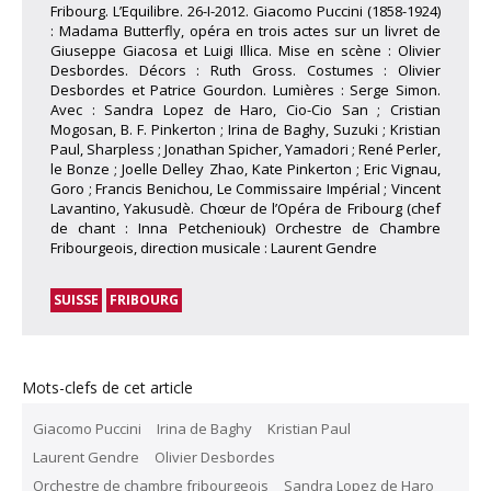
Fribourg. L’Equilibre. 26-I-2012. Giacomo Puccini (1858-1924)
: Madama Butterfly, opéra en trois actes sur un livret de
Giuseppe Giacosa et Luigi Illica. Mise en scène : Olivier
Desbordes. Décors : Ruth Gross. Costumes : Olivier
Desbordes et Patrice Gourdon. Lumières : Serge Simon.
Avec : Sandra Lopez de Haro, Cio-Cio San ; Cristian
Mogosan, B. F. Pinkerton ; Irina de Baghy, Suzuki ; Kristian
Paul, Sharpless ; Jonathan Spicher, Yamadori ; René Perler,
le Bonze ; Joelle Delley Zhao, Kate Pinkerton ; Eric Vignau,
Goro ; Francis Benichou, Le Commissaire Impérial ; Vincent
Lavantino, Yakusudè. Chœur de l’Opéra de Fribourg (chef
de chant : Inna Petcheniouk) Orchestre de Chambre
Fribourgeois, direction musicale : Laurent Gendre
SUISSE
FRIBOURG
Mots-clefs de cet article
Giacomo Puccini
Irina de Baghy
Kristian Paul
Laurent Gendre
Olivier Desbordes
Orchestre de chambre fribourgeois
Sandra Lopez de Haro