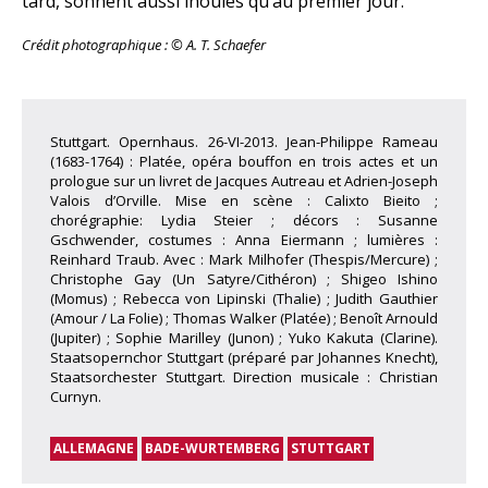
tard, sonnent aussi inouïes qu’au premier jour.
Crédit photographique : © A. T. Schaefer
Stuttgart. Opernhaus. 26-VI-2013. Jean-Philippe Rameau
(1683-1764) : Platée, opéra bouffon en trois actes et un
prologue sur un livret de Jacques Autreau et Adrien-Joseph
Valois d’Orville. Mise en scène : Calixto Bieito ;
chorégraphie: Lydia Steier ; décors : Susanne
Gschwender, costumes : Anna Eiermann ; lumières :
Reinhard Traub. Avec : Mark Milhofer (Thespis/Mercure) ;
Christophe Gay (Un Satyre/Cithéron) ; Shigeo Ishino
(Momus) ; Rebecca von Lipinski (Thalie) ; Judith Gauthier
(Amour / La Folie) ; Thomas Walker (Platée) ; Benoît Arnould
(Jupiter) ; Sophie Marilley (Junon) ; Yuko Kakuta (Clarine).
Staatsopernchor Stuttgart (préparé par Johannes Knecht),
Staatsorchester Stuttgart. Direction musicale : Christian
Curnyn.
ALLEMAGNE
BADE-WURTEMBERG
STUTTGART