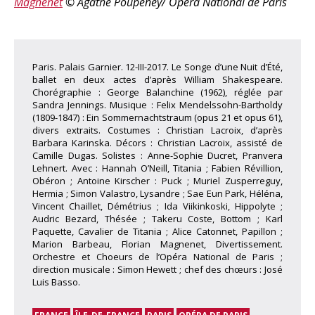
Magnenet
© Agathe Poupeney/ Opéra National de Paris
Paris. Palais Garnier. 12-III-2017. Le Songe d’une Nuit d’Été,
ballet en deux actes d’après William Shakespeare.
Chorégraphie : George Balanchine (1962), réglée par
Sandra Jennings. Musique : Felix Mendelssohn-Bartholdy
(1809-1847) : Ein Sommernachtstraum (opus 21 et opus 61),
divers extraits. Costumes : Christian Lacroix, d’après
Barbara Karinska. Décors : Christian Lacroix, assisté de
Camille Dugas. Solistes : Anne-Sophie Ducret, Pranvera
Lehnert. Avec : Hannah O’Neill, Titania ; Fabien Révillion,
Obéron ; Antoine Kirscher : Puck ; Muriel Zusperreguy,
Hermia ; Simon Valastro, Lysandre ; Sae Eun Park, Héléna,
Vincent Chaillet, Démétrius ; Ida Viikinkoski, Hippolyte ;
Audric Bezard, Thésée ; Takeru Coste, Bottom ; Karl
Paquette, Cavalier de Titania ; Alice Catonnet, Papillon ;
Marion Barbeau, Florian Magnenet, Divertissement.
Orchestre et Choeurs de l’Opéra National de Paris ;
direction musicale : Simon Hewett ; chef des chœurs : José
Luis Basso.