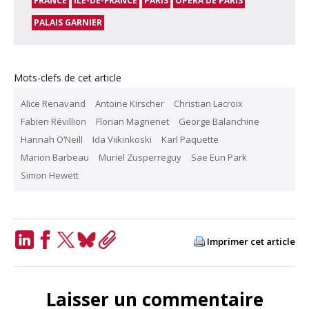
FRANCE
ÎLE-DE-FRANCE
PARIS
OPÉRA DE PARIS
PALAIS GARNIER
Mots-clefs de cet article
Alice Renavand
Antoine Kirscher
Christian Lacroix
Fabien Révillion
Florian Magnenet
George Balanchine
Hannah O’Neill
Ida Viikinkoski
Karl Paquette
Marion Barbeau
Muriel Zusperreguy
Sae Eun Park
Simon Hewett
Imprimer cet article
LinkedIn
Facebook
Twitter
Bluesky
Copy
Link
Laisser un commentaire