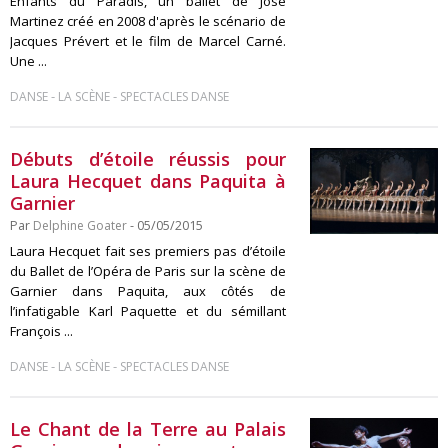
Enfants du Paradis, un ballet de José
Martinez créé en 2008 d'après le scénario de
Jacques Prévert et le film de Marcel Carné.
Une ...
-
-
DANSE
LA SCÈNE
SPECTACLES DANSE
Débuts d’étoile réussis pour
Laura Hecquet dans Paquita à
Garnier
Par
Delphine Goater
- 05/05/2015
Laura Hecquet fait ses premiers pas d’étoile
du Ballet de l’Opéra de Paris sur la scène de
Garnier dans Paquita, aux côtés de
l’infatigable Karl Paquette et du sémillant
François ...
-
-
DANSE
LA SCÈNE
SPECTACLES DANSE
Le Chant de la Terre au Palais