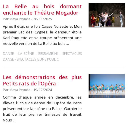
La Belle au bois dormant
enchante le Théâtre Mogador
Par
Maya Prynda
- 26/11/2025
Après Il était une fois Casse Noisette et Mon
premier Lac des Cygnes, le danseur étoile
Karl Paquette et sa troupe présentent une
nouvelle version de La Belle au bois ...
-
-
-
DANSE
LA SCÈNE
RESBAMBINI
SPECTACLES
-
DANSE
SPECTACLES JEUNE PUBLIC
Les démonstrations des plus
Petits rats de l’Opéra
Par
Maya Prynda
- 19/12/2024
Comme chaque année en décembre, les
élèves l'Ecole de danse de l'Opéra de Paris
présentent sur la scène du Palais Garnier le
fruit de leur premier trimestre de travail.
Nous ...