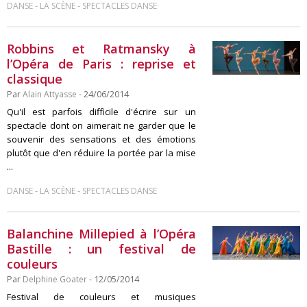
-
-
DANSE
LA SCÈNE
SPECTACLES DANSE
Robbins et Ratmansky à
l’Opéra de Paris : reprise et
classique
Par
Alain Attyasse
- 24/06/2014
Qu'il est parfois difficile d'écrire sur un
spectacle dont on aimerait ne garder que le
souvenir des sensations et des émotions
plutôt que d'en réduire la portée par la mise
...
-
-
DANSE
LA SCÈNE
SPECTACLES DANSE
Balanchine Millepied à l’Opéra
Bastille : un festival de
couleurs
Par
Delphine Goater
- 12/05/2014
Festival de couleurs et musiques