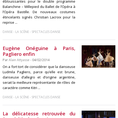
éblouissantes pour le double programme
Balanchine – Millepied du Ballet de l’Opéra à
l’Opéra Bastille. De nouveaux costumes
étincelants signés Christian Lacroix pour la
reprise ...
-
-
DANSE
LA SCÈNE
SPECTACLES DANSE
Eugène Onéguine à Paris,
Pagliero enfin
Par
Alain Attyasse
- 04/02/2014
On a fort tort de considérer que la danseuse
Ludmila Pagliero, parce qu’elle est brune,
danseuse d’allegro et d’origine argentine,
serait la meilleure représentante de rôles de
caractère comme Kitri ...
-
-
DANSE
LA SCÈNE
SPECTACLES DANSE
La délicatesse retrouvée du