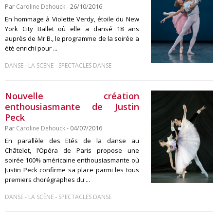
Par
Caroline Dehouck
- 26/10/2016
En hommage à Violette Verdy, étoile du New
York City Ballet où elle a dansé 18 ans
auprès de Mr B., le programme de la soirée a
été enrichi pour ...
-
-
DANSE
LA SCÈNE
SPECTACLES DANSE
Nouvelle création
enthousiasmante de Justin
Peck
Par
Caroline Dehouck
- 04/07/2016
En parallèle des Etés de la danse au
Châtelet, l’Opéra de Paris propose une
soirée 100% américaine enthousiasmante où
Justin Peck confirme sa place parmi les tous
premiers chorégraphes du ...
-
-
DANSE
LA SCÈNE
SPECTACLES DANSE