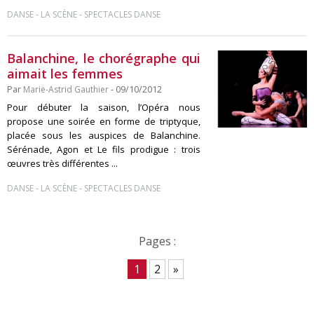
-
-
DANSE
LA SCÈNE
SPECTACLES DANSE
Balanchine, le chorégraphe qui
aimait les femmes
Par
Marie-Astrid Gauthier
- 09/10/2012
Pour débuter la saison, l’Opéra nous
propose une soirée en forme de triptyque,
placée sous les auspices de Balanchine.
Sérénade, Agon et Le fils prodigue : trois
œuvres très différentes ...
-
-
DANSE
LA SCÈNE
SPECTACLES DANSE
Pages :
1
2
»