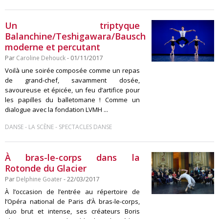
Un triptyque
Balanchine/Teshigawara/Bausch
moderne et percutant
Par
Caroline Dehouck
- 01/11/2017
Voilà une soirée composée comme un repas
de grand-chef, savamment dosée,
savoureuse et épicée, un feu d’artifice pour
les papilles du balletomane ! Comme un
dialogue avec la fondation LVMH ...
-
-
DANSE
LA SCÈNE
SPECTACLES DANSE
À bras-le-corps dans la
Rotonde du Glacier
Par
Delphine Goater
- 22/03/2017
À l’occasion de l’entrée au répertoire de
l’Opéra national de Paris d’À bras-le-corps,
duo brut et intense, ses créateurs Boris