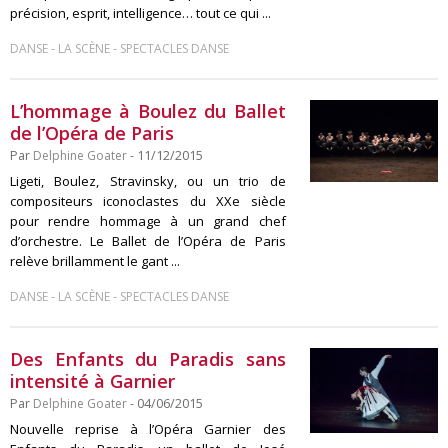
précision, esprit, intelligence… tout ce qui ...
-
-
DANSE
LA SCÈNE
SPECTACLES DANSE
L’hommage à Boulez du Ballet
de l’Opéra de Paris
Par
Delphine Goater
- 11/12/2015
Ligeti, Boulez, Stravinsky, ou un trio de
compositeurs iconoclastes du XXe siècle
pour rendre hommage à un grand chef
d’orchestre. Le Ballet de l’Opéra de Paris
relève brillamment le gant ...
-
-
DANSE
LA SCÈNE
SPECTACLES DANSE
Des Enfants du Paradis sans
intensité à Garnier
Par
Delphine Goater
- 04/06/2015
Nouvelle reprise à l’Opéra Garnier des