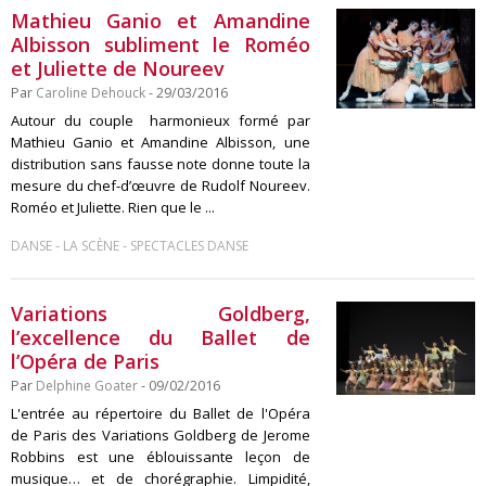
Mathieu Ganio et Amandine
Albisson subliment le Roméo
et Juliette de Noureev
Par
Caroline Dehouck
- 29/03/2016
Autour du couple harmonieux formé par
Mathieu Ganio et Amandine Albisson, une
distribution sans fausse note donne toute la
mesure du chef-d’œuvre de Rudolf Noureev.
Roméo et Juliette. Rien que le ...
-
-
DANSE
LA SCÈNE
SPECTACLES DANSE
Variations Goldberg,
l’excellence du Ballet de
l’Opéra de Paris
Par
Delphine Goater
- 09/02/2016
L'entrée au répertoire du Ballet de l'Opéra
de Paris des Variations Goldberg de Jerome
Robbins est une éblouissante leçon de
musique… et de chorégraphie. Limpidité,