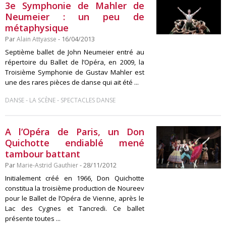
3e Symphonie de Mahler de
Neumeier : un peu de
métaphysique
Par
Alain Attyasse
- 16/04/2013
Septième ballet de John Neumeier entré au
répertoire du Ballet de l’Opéra, en 2009, la
Troisième Symphonie de Gustav Mahler est
une des rares pièces de danse qui ait été ...
-
-
DANSE
LA SCÈNE
SPECTACLES DANSE
A l’Opéra de Paris, un Don
Quichotte endiablé mené
tambour battant
Par
Marie-Astrid Gauthier
- 28/11/2012
Initialement créé en 1966, Don Quichotte
constitua la troisième production de Noureev
pour le Ballet de l’Opéra de Vienne, après le
Lac des Cygnes et Tancredi. Ce ballet
présente toutes ...