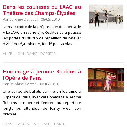
Dans les coulisses du LAAC au
Théâtre des Champs-Élysées
Par
Caroline Dehouck
- 06/05/2019
Dans le cadre de la préparation du spectacle
« Le LAAC en scène(s) », ResMusica a poussé
les portes du studio de répétition de l'Atelier
d'Art Chorégraphique, fondé par Nicolas ...
-
-
ALLER + LOIN
DANSE
DOSSIERS
Hommage à Jerome Robbins à
l’Opéra de Paris
Par
Delphine Goater
- 30/10/2018
Une soirée de ballets comme on les aime à
l’Opéra de Paris, avec cet Hommage à Jerome
Robbins qui permet l’entrée au répertoire
longtemps attendue de Fancy Free, son
premier ...
-
-
DANSE
LA SCÈNE
SPECTACLES DANSE