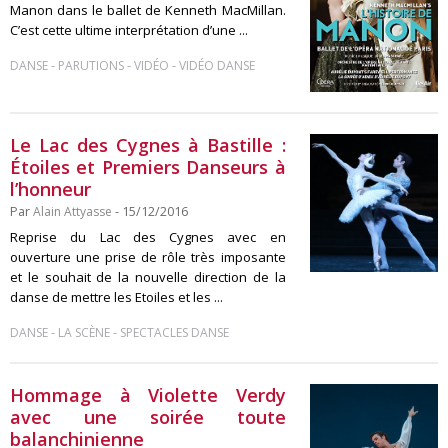
Manon dans le ballet de Kenneth MacMillan.
C’est cette ultime interprétation d’une ...
-
-
-
DANSE
PARUTIONS
VIDÉO
VIDÉO DANSE
Le Lac des Cygnes à Bastille :
Étoiles et Premiers Danseurs à
l’honneur
Par
Alain Attyasse
- 15/12/2016
Reprise du Lac des Cygnes avec en
ouverture une prise de rôle très imposante
et le souhait de la nouvelle direction de la
danse de mettre les Etoiles et les ...
-
-
DANSE
LA SCÈNE
SPECTACLES DANSE
Hommage à Violette Verdy
avec une soirée toute
balanchinienne