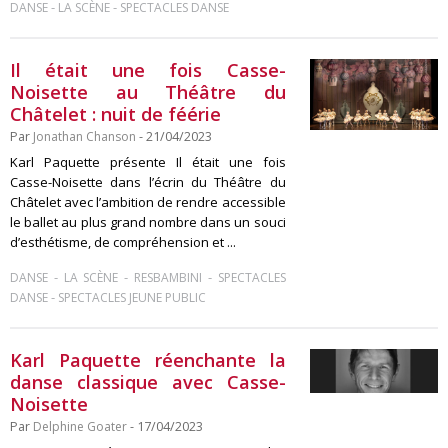
-
-
DANSE
LA SCÈNE
SPECTACLES DANSE
Il était une fois Casse-
Noisette au Théâtre du
Châtelet : nuit de féérie
Par
Jonathan Chanson
- 21/04/2023
Karl Paquette présente Il était une fois
Casse-Noisette dans l’écrin du Théâtre du
Châtelet avec l’ambition de rendre accessible
le ballet au plus grand nombre dans un souci
d’esthétisme, de compréhension et ...
-
-
-
DANSE
LA SCÈNE
RESBAMBINI
SPECTACLES
-
DANSE
SPECTACLES JEUNE PUBLIC
Karl Paquette réenchante la
danse classique avec Casse-
Noisette
Par
Delphine Goater
- 17/04/2023