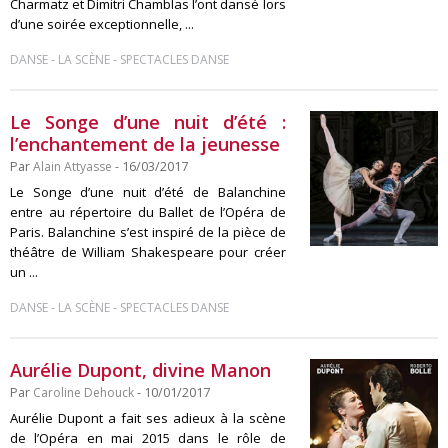
Charmatz et Dimitri Chamblas l’ont dansé lors
d’une soirée exceptionnelle, ...
-
-
DANSE
LA SCÈNE
SPECTACLES DANSE
Le Songe d’une nuit d’été :
l’enchantement de la jeunesse
Par
Alain Attyasse
- 16/03/2017
Le Songe d’une nuit d’été de Balanchine
entre au répertoire du Ballet de l’Opéra de
Paris. Balanchine s’est inspiré de la pièce de
théâtre de William Shakespeare pour créer
un ...
-
-
DANSE
LA SCÈNE
SPECTACLES DANSE
Aurélie Dupont, divine Manon
Par
Caroline Dehouck
- 10/01/2017
Aurélie Dupont a fait ses adieux à la scène
de l’Opéra en mai 2015 dans le rôle de