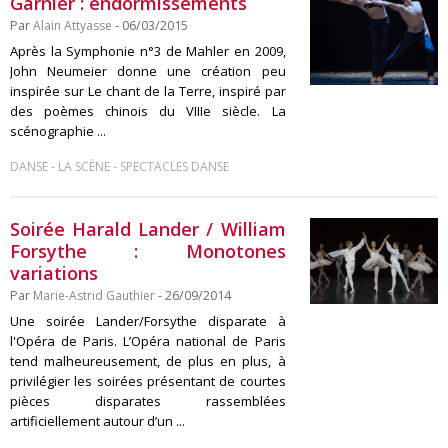
Garnier : endormissements
Par
Alain Attyasse
- 06/03/2015
Après la Symphonie n°3 de Mahler en 2009,
John Neumeier donne une création peu
inspirée sur Le chant de la Terre, inspiré par
des poèmes chinois du VIIIe siècle. La
scénographie ...
-
-
DANSE
LA SCÈNE
SPECTACLES DANSE
Soirée Harald Lander / William
Forsythe : Monotones
variations
Par
Marie-Astrid Gauthier
- 26/09/2014
Une soirée Lander/Forsythe disparate à
l'Opéra de Paris. L’Opéra national de Paris
tend malheureusement, de plus en plus, à
privilégier les soirées présentant de courtes
pièces disparates rassemblées
artificiellement autour d’un ...