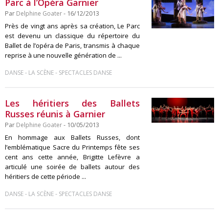
Parc à l’Opéra Garnier
Par
Delphine Goater
- 16/12/2013
Près de vingt ans après sa création, Le Parc
est devenu un classique du répertoire du
Ballet de l’opéra de Paris, transmis à chaque
reprise à une nouvelle génération de ...
-
-
DANSE
LA SCÈNE
SPECTACLES DANSE
Les héritiers des Ballets
Russes réunis à Garnier
Par
Delphine Goater
- 10/05/2013
En hommage aux Ballets Russes, dont
l’emblématique Sacre du Printemps fête ses
cent ans cette année, Brigitte Lefèvre a
articulé une soirée de ballets autour des
héritiers de cette période ...
-
-
DANSE
LA SCÈNE
SPECTACLES DANSE