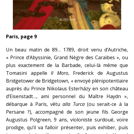
Paris, page 9
Un beau matin de 89… 1789, droit venu d’Autriche,
« Prince d’Abyssinie, Grand Nègre des Caraïbes », ou
plus exactement de la Barbade, celui-là même que
Tomasini appelle
Il Moro
, Frederick de Augustus
Bridgetower de Bridgetown, « envoyé plénipotentiaire
auprès du Prince Nikolaus Esterházy en son château
d’Eisenstadt…, ami personnel du Maître Haydn »,
débarque à Paris, vêtu
alla Turca
(ou serait-ce à la
Persane ?), accompagné de son jeune fils George
Augustus Polgreen, 9 ans, violoniste surdoué, voire
prodige, qu’il va falloir présenter, puis exhiber, puis