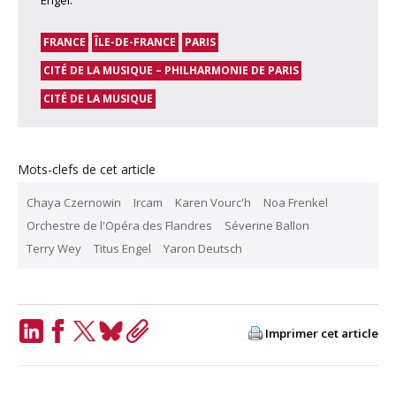
Engel.
FRANCE
ÎLE-DE-FRANCE
PARIS
CITÉ DE LA MUSIQUE – PHILHARMONIE DE PARIS
CITÉ DE LA MUSIQUE
Mots-clefs de cet article
Chaya Czernowin
Ircam
Karen Vourc'h
Noa Frenkel
Orchestre de l'Opéra des Flandres
Séverine Ballon
Terry Wey
Titus Engel
Yaron Deutsch
Imprimer cet article
LinkedIn
Facebook
Twitter
Bluesky
Copy
Link