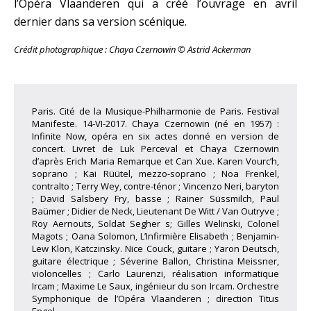
l’Opéra Vlaanderen qui a créé l’ouvrage en avril
dernier dans sa version scénique.
Crédit photographique : Chaya Czernowin © Astrid Ackerman
Paris. Cité de la Musique-Philharmonie de Paris. Festival
Manifeste. 14-VI-2017. Chaya Czernowin (né en 1957) :
Infinite Now, opéra en six actes donné en version de
concert. Livret de Luk Perceval et Chaya Czernowin
d’après Erich Maria Remarque et Can Xue. Karen Vourc’h,
soprano ; Kai Rüütel, mezzo-soprano ; Noa Frenkel,
contralto ; Terry Wey, contre-ténor ; Vincenzo Neri, baryton
; David Salsbery Fry, basse ; Rainer Süssmilch, Paul
Baümer ; Didier de Neck, Lieutenant De Witt / Van Outryve ;
Roy Aernouts, Soldat Segher s; Gilles Welinski, Colonel
Magots ; Oana Solomon, L’Infirmière Elisabeth ; Benjamin-
Lew Klon, Katczinsky. Nice Couck, guitare ; Yaron Deutsch,
guitare électrique ; Séverine Ballon, Christina Meissner,
violoncelles ; Carlo Laurenzi, réalisation informatique
Ircam ; Maxime Le Saux, ingénieur du son Ircam. Orchestre
Symphonique de l’Opéra Vlaanderen ; direction Titus