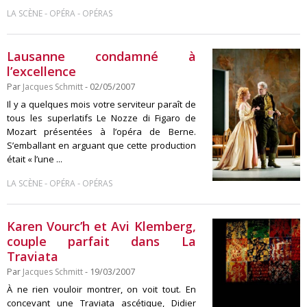
-
-
LA SCÈNE
OPÉRA
OPÉRAS
Lausanne condamné à
l’excellence
Par
Jacques Schmitt
- 02/05/2007
Il y a quelques mois votre serviteur paraît de
tous les superlatifs Le Nozze di Figaro de
Mozart présentées à l’opéra de Berne.
S’emballant en arguant que cette production
était « l’une ...
-
-
LA SCÈNE
OPÉRA
OPÉRAS
Karen Vourc’h et Avi Klemberg,
couple parfait dans La
Traviata
Par
Jacques Schmitt
- 19/03/2007
À ne rien vouloir montrer, on voit tout. En
concevant une Traviata ascétique, Didier