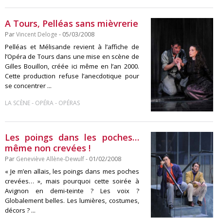
A Tours, Pelléas sans mièvrerie
Par
Vincent Deloge
- 05/03/2008
Pelléas et Mélisande revient à l’affiche de
l’Opéra de Tours dans une mise en scène de
Gilles Bouillon, créée ici même en l’an 2000.
Cette production refuse l’anecdotique pour
se concentrer ...
-
-
LA SCÈNE
OPÉRA
OPÉRAS
Les poings dans les poches…
même non crevées !
Par
Geneviève Allène-Dewulf
- 01/02/2008
« Je m’en allais, les poings dans mes poches
crevées… », mais pourquoi cette soirée à
Avignon en demi-teinte ? Les voix ?
Globalement belles. Les lumières, costumes,
décors ? ...