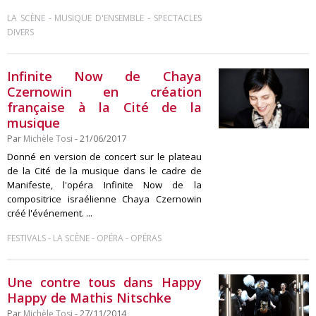
-
-
LA SCÈNE
MUSIQUE D'ENSEMBLE
SPECTACLES
DIVERS
Infinite Now de Chaya
Czernowin en création
française à la Cité de la
musique
Par
Michèle Tosi
- 21/06/2017
Donné en version de concert sur le plateau
de la Cité de la musique dans le cadre de
Manifeste, l'opéra Infinite Now de la
compositrice israélienne Chaya Czernowin
créé l'événement. ...
-
-
-
FESTIVALS
LA SCÈNE
OPÉRA
OPÉRAS
Une contre tous dans Happy
Happy de Mathis Nitschke
Par
Michèle Tosi
- 27/11/2014