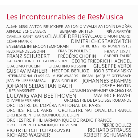
Les incontournables de ResMusica
ANTON BRUCKNER
ANTONIO VIVALDI
ANTONÍN DVOŘÁK
ALBAN BERG
ARNOLD SCHOENBERG
BENJAMIN BRITTEN
BÉLA BARTÓK
CLAUDE DEBUSSY
CAMILLE SAINT-SAËNS
CLAUDIO MONTEVERDI
DIMITRI CHOSTAKOVITCH
CÉSAR FRANCK
ENSEMBLE INTERCONTEMPORAIN
ENTRETIENS INSTRUMENTISTES
FRANZ LISZT
FELIX MENDELSSOHN
FRANCIS POULENC
FRANZ SCHUBERT
FRÉDÉRIC CHOPIN
GABRIEL FAURÉ
GEORG FRIEDRICH HAENDEL
GAETANO DONIZETTI
GEORGES BIZET
GIUSEPPE VERDI
GIACOMO PUCCINI
GIOACHINO ROSSINI
GUSTAV MAHLER
HECTOR BERLIOZ
IGOR STRAVINSKY
INTERNATIONAL CLASSICAL MUSIC AWARDS
IRCAM
JACQUES OFFENBACH
JOHANNES BRAHMS
JEAN-PHILIPPE RAMEAU
JEAN SIBELIUS
JOHANN SEBASTIAN BACH
JOSEPH HAYDN
LONDON SYMPHONY ORCHESTRA
JULES MASSENET
LUDWIG VAN BEETHOVEN
MAURICE RAVEL
OLIVIER MESSIAEN
ORCHESTRE DE LA SUISSE ROMANDE
ORCHESTRE DE L’OPÉRA NATIONAL DE PARIS
ORCHESTRE DE PARIS
ORCHESTRE NATIONAL DE FRANCE
ORCHESTRE PHILHARMONIQUE DE BERLIN
ORCHESTRE PHILHARMONIQUE DE RADIO FRANCE
PIERRE BOULEZ
ORCHESTRE PHILHARMONIQUE DE VIENNE
RICHARD STRAUSS
PIOTR ILITCH TCHAÏKOVSKI
RICHARD WAGNER
ROBERT SCHUMANN