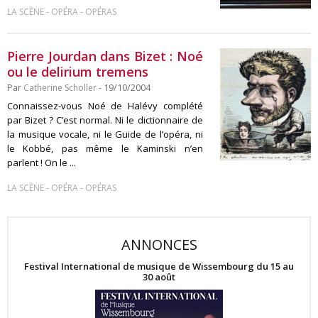
-
-
LA SCÈNE
OPÉRA
OPÉRAS
Pierre Jourdan dans Bizet : Noé
ou le delirium tremens
Par
Catherine Scholler
- 19/10/2004
Connaissez-vous Noé de Halévy complété
par Bizet ? C’est normal. Ni le dictionnaire de
la musique vocale, ni le Guide de l’opéra, ni
le Kobbé, pas même le Kaminski n’en
parlent ! On le ...
-
-
LA SCÈNE
OPÉRA
OPÉRAS
ANNONCES
Festival International de musique de Wissembourg du 15 au
30 août