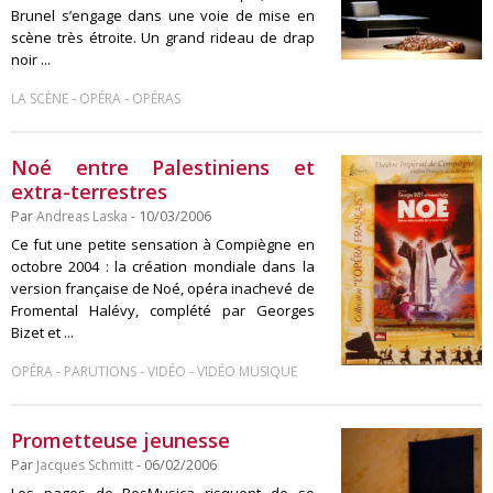
Brunel s’engage dans une voie de mise en
scène très étroite. Un grand rideau de drap
noir ...
-
-
LA SCÈNE
OPÉRA
OPÉRAS
Noé entre Palestiniens et
extra-terrestres
Par
Andreas Laska
- 10/03/2006
Ce fut une petite sensation à Compiègne en
octobre 2004 : la création mondiale dans la
version française de Noé, opéra inachevé de
Fromental Halévy, complété par Georges
Bizet et ...
-
-
-
OPÉRA
PARUTIONS
VIDÉO
VIDÉO MUSIQUE
Prometteuse jeunesse
Par
Jacques Schmitt
- 06/02/2006