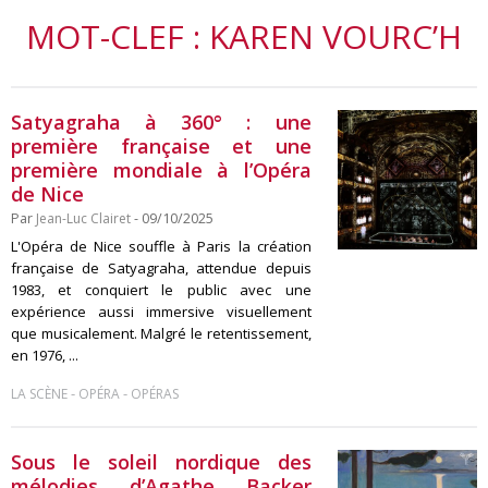
MOT-CLEF : KAREN VOURC’H
Satyagraha à 360° : une
première française et une
première mondiale à l’Opéra
de Nice
Par
Jean-Luc Clairet
- 09/10/2025
L'Opéra de Nice souffle à Paris la création
française de Satyagraha, attendue depuis
1983, et conquiert le public avec une
expérience aussi immersive visuellement
que musicalement. Malgré le retentissement,
en 1976, ...
-
-
LA SCÈNE
OPÉRA
OPÉRAS
Sous le soleil nordique des
mélodies d’Agathe Backer