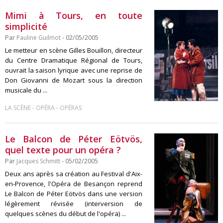
Mimi à Tours, en toute
simplicité
Par
Pauline Guilmot
- 02/05/2005
Le metteur en scène Gilles Bouillon, directeur
du Centre Dramatique Régional de Tours,
ouvrait la saison lyrique avec une reprise de
Don Giovanni de Mozart sous la direction
musicale du ...
-
-
LA SCÈNE
OPÉRA
OPÉRAS
Le Balcon de Péter Eötvös,
quel texte pour un opéra ?
Par
Jacques Schmitt
- 05/02/2005
Deux ans après sa création au Festival d'Aix-
en-Provence, l'Opéra de Besançon reprend
Le Balcon de Péter Eötvös dans une version
légèrement révisée (interversion de
quelques scènes du début de l'opéra) ...