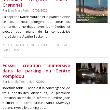
Grøndhal
Par
Jean-Marc Petit
- 15/02/2025
La soprano Karen Vourc'h et la pianiste Anne
Le Bozec nous plongent au coeur du
romantisme nordique avec les mélodies et
pièces pour piano de la compositrice
norvégienne Agathe Backer ...
-
-
AUDIO
MUSIQUE DE CHAMBRE ET RÉCITAL
PARUTIONS
Fosse, création immersive
dans le parking du Centre
Pompidou
Par
Michèle Tosi
- 15/01/2020
Indéfinissable : Fosse est la convergence de
trois sensibilités artistiques, le plasticien
Christian Boltanski, le créateur lumière Jean
Kalman et le compositeur Franck Krawczyk
qui ont investi le parking du ...