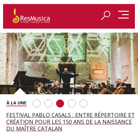
SAINT FRANÇOIS D’ASSISE À SALZBOURG, UNE
FESTIVAL PABLO CASALS : ENTRE RÉPERTOIRE ET
A BAYREUTH, LE 150E ANNIVERSAIRE DU RING
BETSY JOLAS FÊTE SON CENTIÈME
GEORGE BENJAMIN : « MES PARENTS AVAIENT
SOIRÉE IMMENSE PORTÉE PAR ROMEO
CRÉATION POUR LES 150 ANS DE LA NAISSANCE
WAGNÉRIEN GÉNÉRÉ PAR L’IA
ANNIVERSAIRE
CETTE EXIGENCE DE L’OBJET CISELÉ »
CASTELLUCCI ET MAXIME PASCAL
DU MAÎTRE CATALAN