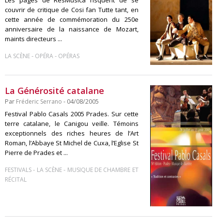
Les pages de ResMusica risquent de se
couvrir de critique de Cosi fan Tutte tant, en
cette année de commémoration du 250e
anniversaire de la naissance de Mozart,
maints directeurs ...
-
-
LA SCÈNE
OPÉRA
OPÉRAS
La Générosité catalane
Par
Fréderic Serrano
- 04/08/2005
Festival Pablo Casals 2005 Prades. Sur cette
terre catalane, le Canigou veille. Témoins
exceptionnels des riches heures de l’Art
Roman, l’Abbaye St Michel de Cuxa, l’Eglise St
Pierre de Prades et ...
-
-
FESTIVALS
LA SCÈNE
MUSIQUE DE CHAMBRE ET
RÉCITAL