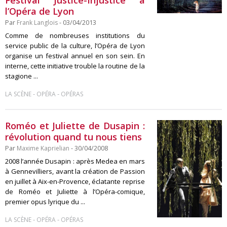
Festival Justice-Injustice à
l’Opéra de Lyon
Par
Frank Langlois
- 03/04/2013
Comme de nombreuses institutions du
service public de la culture, l’Opéra de Lyon
organise un festival annuel en son sein. En
interne, cette initiative trouble la routine de la
stagione ...
-
-
LA SCÈNE
OPÉRA
OPÉRAS
Roméo et Juliette de Dusapin :
révolution quand tu nous tiens
Par
Maxime Kaprielian
- 30/04/2008
2008 l’année Dusapin : après Medea en mars
à Gennevilliers, avant la création de Passion
en juillet à Aix-en-Provence, éclatante reprise
de Roméo et Juliette à l’Opéra-comique,
premier opus lyrique du ...
-
-
LA SCÈNE
OPÉRA
OPÉRAS