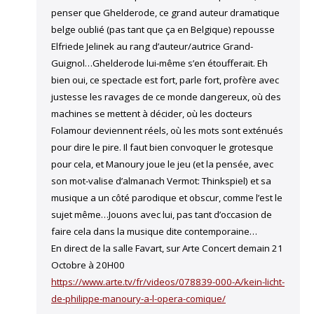
penser que Ghelderode, ce grand auteur dramatique
belge oublié (pas tant que ça en Belgique) repousse
Elfriede Jelinek au rang d’auteur/autrice Grand-
Guignol…Ghelderode lui-même s’en étoufferait. Eh
bien oui, ce spectacle est fort, parle fort, profère avec
justesse les ravages de ce monde dangereux, où des
machines se mettent à décider, où les docteurs
Folamour deviennent réels, où les mots sont exténués
pour dire le pire. Il faut bien convoquer le grotesque
pour cela, et Manoury joue le jeu (et la pensée, avec
son mot-valise d’almanach Vermot: Thinkspiel) et sa
musique a un côté parodique et obscur, comme l’est le
sujet même…Jouons avec lui, pas tant d’occasion de
faire cela dans la musique dite contemporaine…
En direct de la salle Favart, sur Arte Concert demain 21
Octobre à 20H00
https://www.arte.tv/fr/videos/078839-000-A/kein-licht-
de-philippe-manoury-a-l-opera-comique/