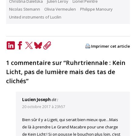
Christina Daletska
Julien Leroy
Lionel Peintre
Nicolas Stemann
Olivia Vermeulen
Philippe Manoury
United instruments of Lucilin
Imprimer cet article
LinkedIn
Facebook
Twitter
Bluesky
Copy
Link
1 commentaire sur “Ruhrtriennale : Kein
Licht, pas de lumière mais des tas de
clichés”
Lucien Joseph
dit :
20 octobre 2017 à 23h57
Bien sûr il y a Ligeti, qui serait bien mieux que…Mais
de là à prendre Le Grand Macabre pour une charge
de Kein Licht ! Si on pousse le bouchon plus loin, c’est