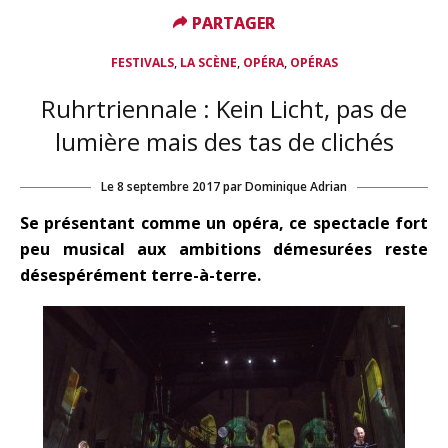
PARTAGER
PARTAGER
,
,
,
FESTIVALS
LA SCÈNE
OPÉRA
OPÉRAS
Ruhrtriennale : Kein Licht, pas de
lumière mais des tas de clichés
Le
8 septembre 2017
par
Dominique Adrian
Se présentant comme un opéra, ce spectacle fort
peu musical aux ambitions démesurées reste
désespérément terre-à-terre.